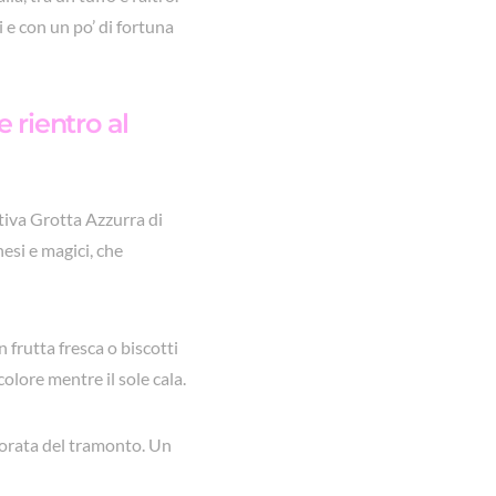
i e con un po’ di fortuna
 rientro al
stiva Grotta Azzurra di
hesi e magici, che
 frutta fresca o biscotti
colore mentre il sole cala.
dorata del tramonto. Un