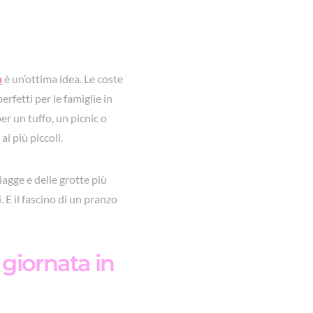
a
è un’ottima idea. Le coste
erfetti per le famiglie in
per un tuffo, un picnic o
i più piccoli.
iagge e delle grotte più
. E il fascino di un pranzo
 giornata in