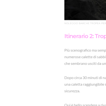
NOLEGGIO BARCHE TROPEA PER 
Itinerario 2: Tr
Più scenografico ma sempre
numerose calette di sabbia 
che sembrano usciti da un
Dopo circa 30 minuti di na
una caletta raggiungibile s
sicurezza.
Qui è bello scendere a riva,