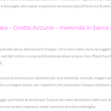
 e boccaglio alla mano: si possono avvistare piccoli branchi di pesc
.
opea – Grotta Azzurra – merenda in barca e
speciale senza allontanarsi troppo, c’è la mini-rotta verso la sugge
sud del centro, è una cavità naturale dove la luce crea riflessi turc
i.
, si può ancorare poco distante per una merenda a bordo, magari con
finali e un bagno lento, con i bambini che osservano l’acqua cambiare 
riggio permette di ammirare Tropea dal mare illuminata dalla luce 
o che resterà impresso nella memoria di tutta la famiglia.