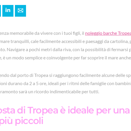
+
interest
LinkedIn
E-mail
nza memorabile da vivere con i tuoi figli, il
noleggio barche Trope
mare tranquilli, cale facilmente accessibili e paesaggi da cartolina, p
to. Navigare a pochi metri dalla riva, con la possibilità di fermarsi 
 è un modo semplice e coinvolgente per far scoprire il mare anche a
tendo dal porto di Tropea si raggiungono facilmente alcune delle sp
ioni durano da 2 a 5 ore, ideali per i ritmi delle famiglie con bambini
 tramonto sarà un ricordo indimenticabile per tutti.
sta di Tropea è ideale per una
più piccoli