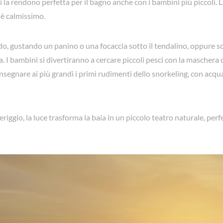
i la rendono perfetta per il bagno anche con i bambini più piccoli. L
 è calmissimo.
do, gustando un panino o una focaccia sotto il tendalino, oppure s
a. I bambini si divertiranno a cercare piccoli pesci con la maschera o
insegnare ai più grandi i primi rudimenti dello snorkeling, con acqu
eriggio, la luce trasforma la baia in un piccolo teatro naturale, perf