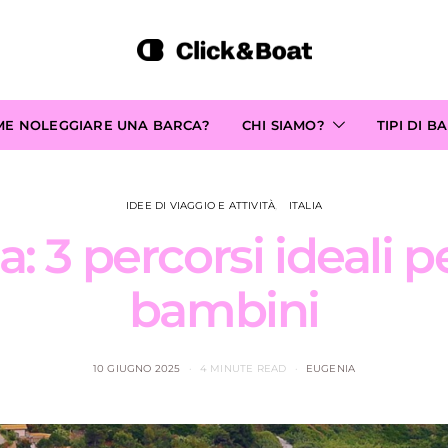
ME NOLEGGIARE UNA BARCA?
CHI SIAMO?
TIPI DI B
IDEE DI VIAGGIO E ATTIVITÀ
ITALIA
: 3 percorsi ideali 
bambini
10 GIUGNO 2025
4 MINUTE READ
EUGENIA