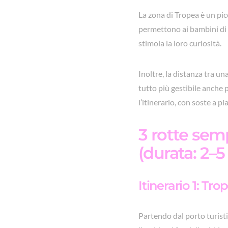
La zona di Tropea è un pic
permettono ai bambini di n
stimola la loro curiosità.
Inoltre, la distanza tra una
tutto più gestibile anche p
l’itinerario, con soste a p
3 rotte semp
(durata: 2–5
Itinerario 1: Tro
Partendo dal porto turisti