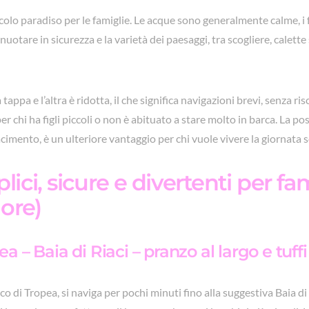
colo paradiso per le famiglie. Le acque sono generalmente calme, i 
uotare in sicurezza e la varietà dei paesaggi, tra scogliere, calett
 tappa e l’altra è ridotta, il che significa navigazioni brevi, senza r
er chi ha figli piccoli o non è abituato a stare molto in barca. La po
iacimento, è un ulteriore vantaggio per chi vuole vivere la giornata 
lici, sicure e divertenti per fa
 ore)
pea – Baia di Riaci – pranzo al largo e tuf
co di Tropea, si naviga per pochi minuti fino alla suggestiva Baia di