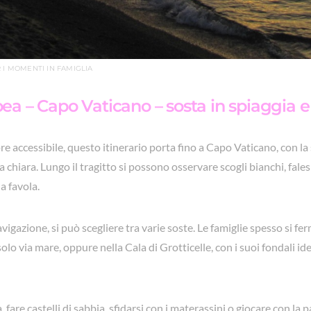
I MOMENTI IN FAMIGLIA
opea – Capo Vaticano – sosta in spiaggia 
 accessibile, questo itinerario porta fino a Capo Vaticano, con la s
chiara. Lungo il tragitto si possono osservare scogli bianchi, falesie
a favola.
vigazione, si può scegliere tra varie soste. Le famiglie spesso si fe
olo via mare, oppure nella Cala di Grotticelle, con i suoi fondali ide
 fare castelli di sabbia, sfidarsi con i materassini o giocare con la pal