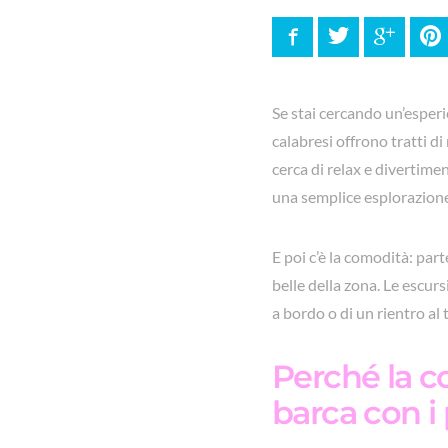
Facebook
Twitter
Google
P
Se stai cercando un’esperie
calabresi offrono tratti di 
cerca di relax e divertimen
una semplice esplorazione,
E poi c’è la comodità: par
belle della zona. Le escurs
a bordo o di un rientro al
Perché la co
barca con i 