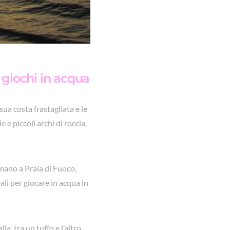
e giochi in acqua
ua costa frastagliata e le
 e piccoli archi di roccia,
rmano a Praia di Fuoco,
ali per giocare in acqua in
la, tra un tuffo e l’altro.