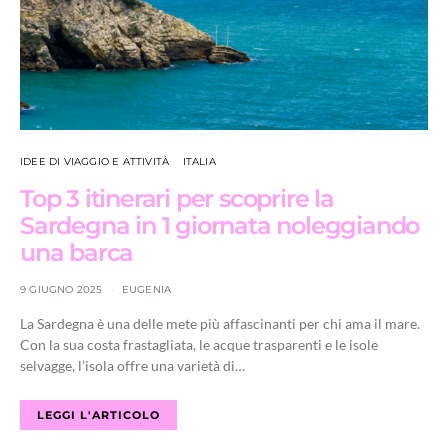
IDEE DI VIAGGIO E ATTIVITÀ
ITALIA
Top 3 itinerari per scoprire la
Sardegna in 1 giornata noleggiando
una barca
9 GIUGNO 2025
EUGENIA
La Sardegna è una delle mete più affascinanti per chi ama il mare.
Con la sua costa frastagliata, le acque trasparenti e le isole
selvagge, l’isola offre una varietà di…
LEGGI L'ARTICOLO