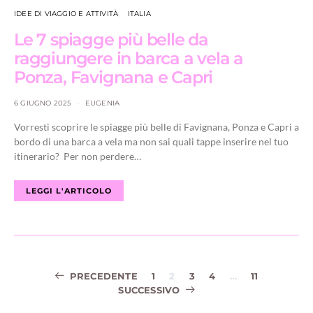
IDEE DI VIAGGIO E ATTIVITÀ
ITALIA
Le 7 spiagge più belle da
raggiungere in barca a vela a
Ponza, Favignana e Capri
6 GIUGNO 2025
EUGENIA
Vorresti scoprire le spiagge più belle di Favignana, Ponza e Capri a
bordo di una barca a vela ma non sai quali tappe inserire nel tuo
itinerario? Per non perdere…
LEGGI L'ARTICOLO
Navigazione
PRECEDENTE
1
2
3
4
…
11
SUCCESSIVO
articoli