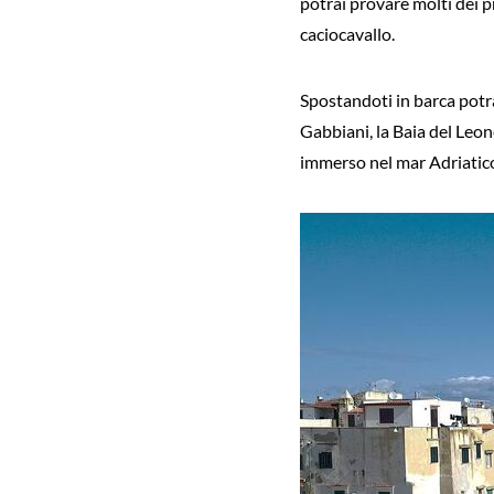
potrai provare molti dei pr
caciocavallo.
Spostandoti in barca potra
Gabbiani, la Baia del Leone
immerso nel mar Adriatic