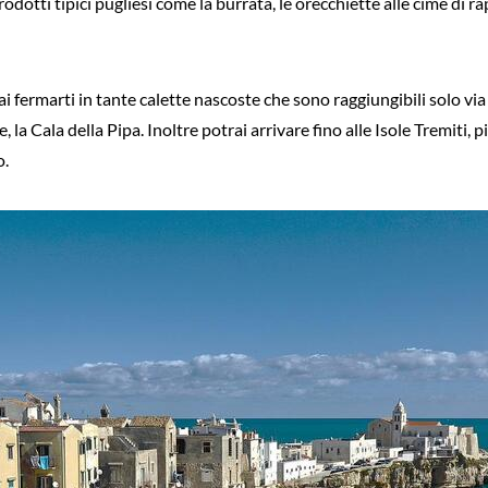
odotti tipici pugliesi come la burrata, le orecchiette alle cime di ra
i fermarti in tante calette nascoste che sono raggiungibili solo vi
, la Cala della Pipa. Inoltre potrai arrivare fino alle Isole Tremiti, 
o.