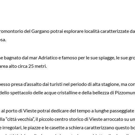
romontorio del Gargano potrai esplorare località caratterizzate da
osa.
e bagnato dal mar Adriatico e famoso per le sue spiagge, le sue g
rea alto circa 25 metri.
esso presa d’assalto dai turisti nel periodo di alta stagione, ma co
ello spettacolo delle acque cristalline e della bellezza di Pizzomu
l porto di Vieste potrai dedicare del tempo a lunghe passeggiate pe
lla “città vecchia”, il piccolo centro storico di Vieste arroccato su u
ze irregolari, le piazze e le casette a schiera caratterizzano questo 