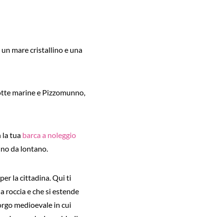
 un mare cristallino e una
rotte marine e Pizzomunno,
n la tua
barca a noleggio
nno da lontano.
r la cittadina. Qui ti
na roccia e che si estende
borgo medioevale in cui