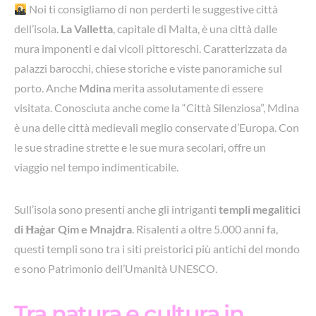
Noi ti consigliamo di non perderti le suggestive città
dell’isola.
La Valletta
, capitale di Malta, è una città dalle
mura imponenti e dai vicoli pittoreschi. Caratterizzata da
palazzi barocchi, chiese storiche e viste panoramiche sul
porto. Anche
Mdina
merita assolutamente di essere
visitata. Conosciuta anche come la “Città Silenziosa”, Mdina
è una delle città medievali meglio conservate d’Europa. Con
le sue stradine strette e le sue mura secolari, offre un
viaggio nel tempo indimenticabile.
Sull’isola sono presenti anche gli intriganti
templi megalitici
di Ħaġar Qim e Mnajdra
. Risalenti a oltre 5.000 anni fa,
questi templi sono tra i siti preistorici più antichi del mondo
e sono Patrimonio dell’Umanità UNESCO.
Tra natura e cultura in