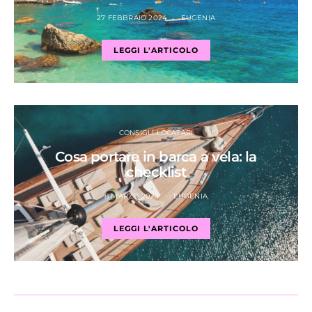
27 FEBBRAIO 2024
EUGENIA
LEGGI L'ARTICOLO
CONSIGLI LOCATARI
Cosa portare in barca a vela: la
checklist
8 MARZO 2024
EUGENIA
LEGGI L'ARTICOLO