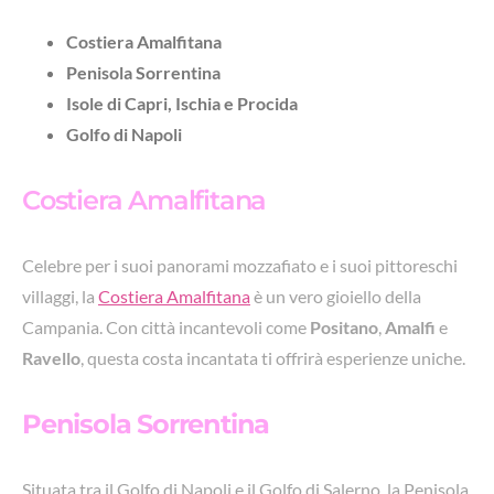
Costiera Amalfitana
Penisola Sorrentina
Isole di Capri, Ischia e Procida
Golfo di Napoli
Costiera Amalfitana
Celebre per i suoi panorami mozzafiato e i suoi pittoreschi
villaggi, la
Costiera Amalfitana
è un vero gioiello della
Campania. Con città incantevoli come
Positano
,
Amalfi
e
Ravello
, questa costa incantata ti offrirà esperienze uniche.
Penisola Sorrentina
Situata tra il Golfo di Napoli e il Golfo di Salerno, la Penisola