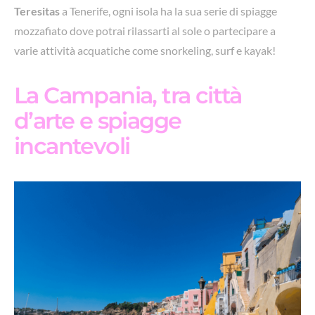
Teresitas
a Tenerife, ogni isola ha la sua serie di spiagge
mozzafiato dove potrai rilassarti al sole o partecipare a
varie attività acquatiche come snorkeling, surf e kayak!
La Campania, tra città
d’arte e spiagge
incantevoli