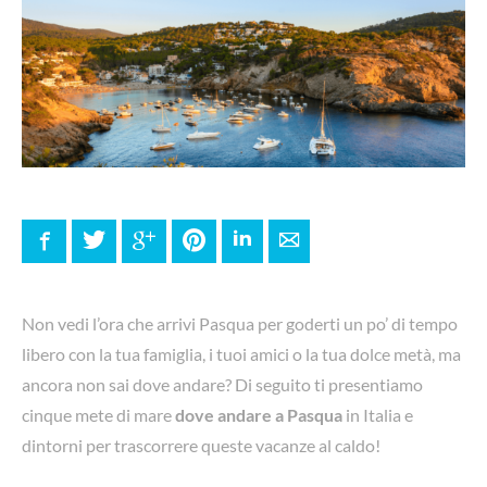
Facebook
Twitter
Google+
Pinterest
LinkedIn
E-mail
Non vedi l’ora che arrivi Pasqua per goderti un po’ di tempo
libero con la tua famiglia, i tuoi amici o la tua dolce metà, ma
ancora non sai dove andare? Di seguito ti presentiamo
cinque mete di mare
dove andare a Pasqua
in Italia e
dintorni per trascorrere queste vacanze al caldo!