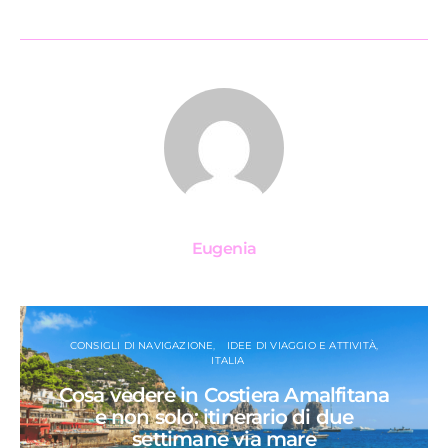
Eugenia
CONSIGLI DI NAVIGAZIONE
IDEE DI VIAGGIO E ATTIVITÀ
ITALIA
Cosa vedere in Costiera Amalfitana
e non solo: itinerario di due
settimane via mare