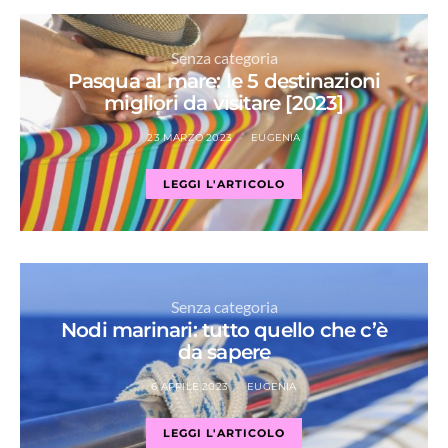
Senza categoria
Pasqua al mare: le 5 destinazioni
migliori da visitare [2023]
23 MARZO 2023
EUGENIA
LEGGI L'ARTICOLO
Senza categoria
Nodi marinari: tutto quello che c’è
da sapere
6 APRILE 2023
EUGENIA
LEGGI L'ARTICOLO