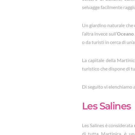
selvagge facilmente raggi
Un giardino naturale che d
l’altra invece sull’
Oceano 
o da turisti in cerca di un
La capitale della Martini
turistico che dispone di tut
Di seguito vi elenchiamo a
Les Salines
Les Salines è considerata
di tutta Martinica, è un