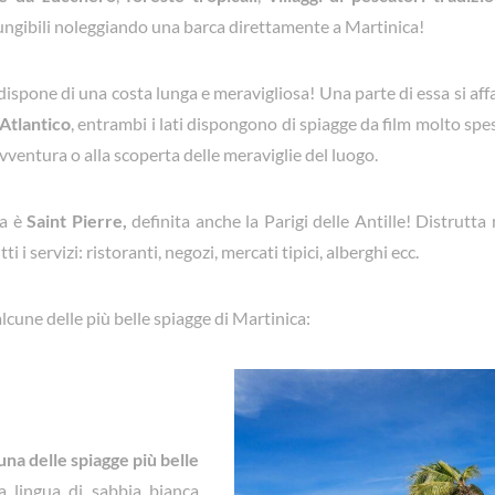
ungibili noleggiando una barca direttamente a Martinica!
ispone di una costa lunga e meravigliosa! Una parte di essa si aff
Atlantico
, entrambi i lati dispongono di spiagge da film molto spe
’avventura o alla scoperta delle meraviglie del luogo.
ca è
Saint Pierre,
definita anche la Parigi delle Antille! Distrutt
ti i servizi: ristoranti, negozi, mercati tipici, alberghi ecc.
lcune delle più belle spiagge di Martinica:
una delle spiagge più belle
a lingua di sabbia bianca