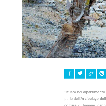
Facebook
Twitter
Google
P
Situata nel
dipartimento 
perle dell’
Arcipelago dell
colture di banane
,
cann