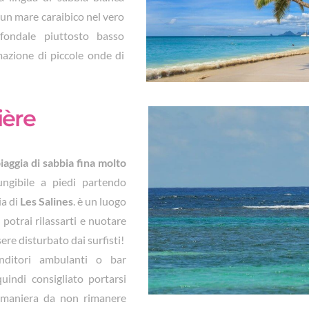
un mare caraibico nel vero
 fondale piuttosto basso
mazione di piccole onde di
ère
iaggia di sabbia fina molto
ungibile a piedi partendo
ia di
Les Salines
. è un luogo
 potrai rilassarti e nuotare
re disturbato dai surfisti!
ditori ambulanti o bar
uindi consigliato portarsi
 maniera da non rimanere