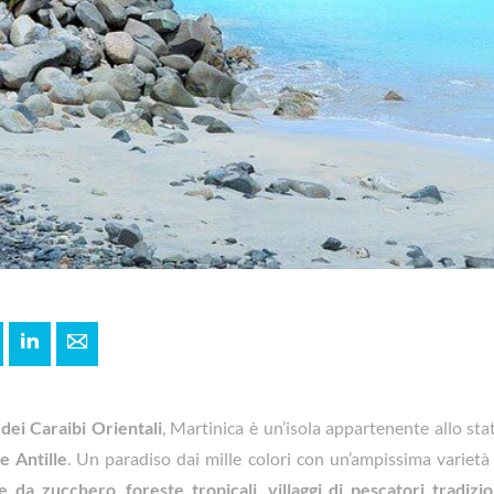
+
interest
LinkedIn
E-mail
dei Caraibi Orientali
, Martinica è un’isola appartenente allo sta
e Antille
. Un paradiso dai mille colori con un’ampissima variet
e da zucchero
,
foreste tropicali
,
villaggi di pescatori tradizio