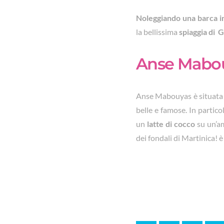
Noleggiando una barca i
la bellissima
spiaggia di 
Anse Mabo
Anse Mabouyas è situata n
belle e famose. In parti
un
latte di cocco
su un’am
dei fondali di Martinica! è