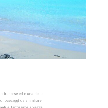
to francese ed è una delle
à di paesaggi da ammirare:
nali
e tantissime spiagge