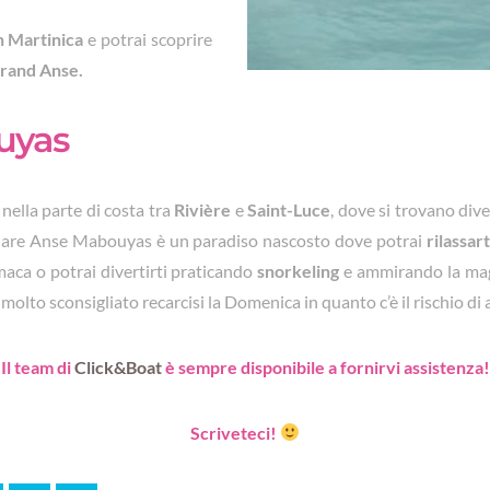
n Martinica
e potrai scoprire
Grand Anse.
uyas
ella parte di costa tra
Rivière
e
Saint-Luce
, dove si trovano div
colare Anse Mabouyas è un paradiso nascosto dove potrai
rilassart
aca o potrai divertirti praticando
snorkeling
e ammirando la magn
 molto sconsigliato recarcisi la Domenica in quanto c’è il rischio di
Il team di
Click&Boat
è sempre disponibile a fornirvi assistenza!
Scriveteci!