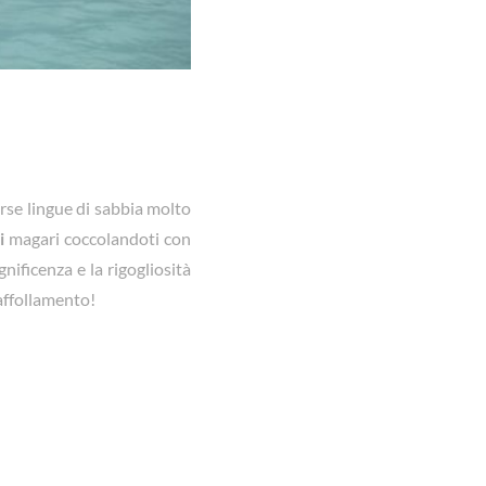
erse lingue di sabbia molto
i
magari coccolandoti con
ificenza e la rigogliosità
 affollamento!