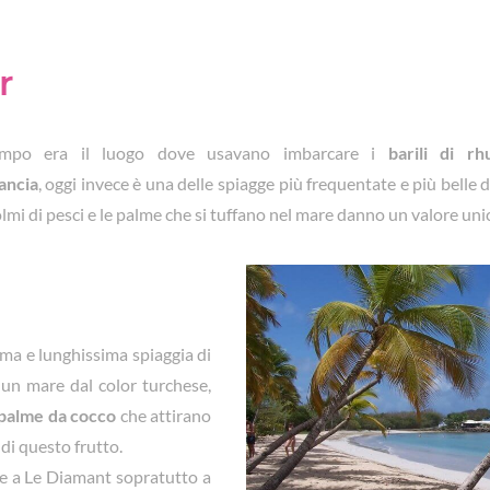
r
empo era il luogo dove usavano imbarcare i
barili di r
ancia
, oggi invece è una delle spiagge più frequentate e più belle di
colmi di pesci e le palme che si tuffano nel mare danno un valore un
sima e lunghissima spiaggia di
 un mare dal color turchese,
palme da cocco
che attirano
 di questo frutto.
ne a Le Diamant sopratutto a