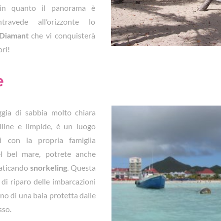
 in quanto il panorama è
travede all’orizzonte lo
Diamant
che vi conquisterà
ori!
e
gia di sabbia molto chiara
lline e limpide, è un luogo
si con la propria famiglia
del bel mare, potrete anche
raticando
snorkeling
. Questa
 di riparo delle imbarcazioni
rno di una baia protetta dalle
sso.