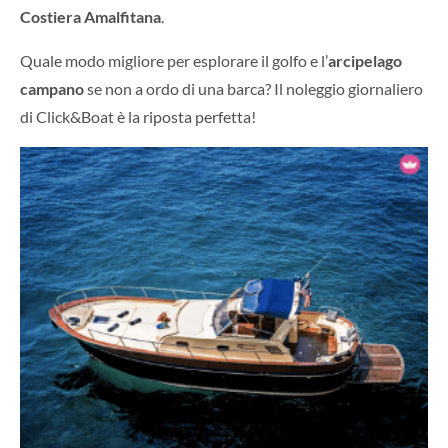
Costiera Amalfitana
.
Quale modo migliore per esplorare il golfo e l’
arcipelago
campano
se non a ordo di una barca? Il noleggio giornaliero
di Click&Boat è la riposta perfetta!