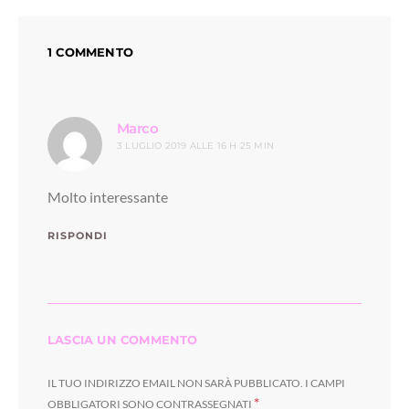
1 COMMENTO
ha
Marco
3 LUGLIO 2019 ALLE 16 H 25 MIN
detto:
Molto interessante
RISPONDI
LASCIA UN COMMENTO
IL TUO INDIRIZZO EMAIL NON SARÀ PUBBLICATO.
I CAMPI
*
OBBLIGATORI SONO CONTRASSEGNATI