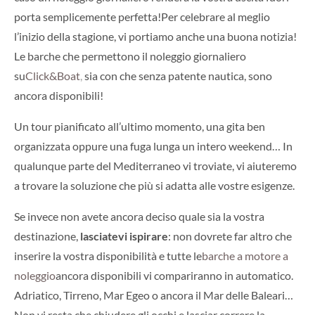
porta semplicemente perfetta!
Per celebrare al meglio
l’inizio della stagione, vi portiamo anche una buona notizia!
Le barche che permettono il noleggio giornaliero
su
Click&Boat
,
sia con che senza patente nautica, sono
ancora disponibili!
Un tour pianificato all’ultimo momento, una gita ben
organizzata oppure una fuga lunga un intero weekend… In
qualunque parte del Mediterraneo vi troviate, vi aiuteremo
a trovare la soluzione che più si adatta alle vostre esigenze.
Se invece non avete ancora deciso quale sia la vostra
destinazione,
lasciatevi ispirare
: non dovrete far altro che
inserire la vostra disponibilità e tutte le
barche a motore a
noleggio
ancora disponibili vi compariranno in automatico.
Adriatico, Tirreno, Mar Egeo o ancora il Mar delle Baleari…
Non vi resta che chiudere gli occhi e lasciar correre la