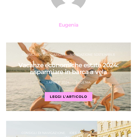
Eugenia
CONSIGLI DI NAVIGAZIONE
NAVIGAZIONE SOSTENIBILE
Vacanze economiche estate 2024:
risparmiare in barca a vela
1 APRILE 2024
EUGENIA
LEGGI L'ARTICOLO
CONSIGLI DI NAVIGAZIONE
IDEE DI VIAGGIO E ATTIVITÀ