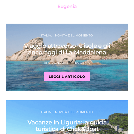
Eugenia
ITALIA
NOVITÀ DEL MOMENTO
Viaggio attraverso le isole e gli
ancoraggi di La Maddalena
18 GIUGNO 2021
EUGENIA
LEGGI L'ARTICOLO
ITALIA
NOVITÀ DEL MOMENTO
Vacanze in Liguria: la guida
turistica di Click&Boat