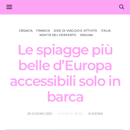
CROAZIA
FRANCIA
IDEE DI VIAGGIO E ATTIVITÀ
ITALIA
NOVITÀ DEL MOMENTO
SPAGNA
Le spiagge più
belle d’Europa
accessibili solo in
barca
25 GIUGNO 2021
5 MINUTE READ
EUGENIA