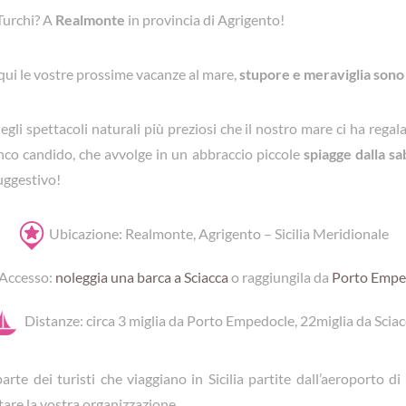
 Turchi? A
Realmonte
in provincia di Agrigento!
qui le vostre prossime vacanze al mare,
stupore e meraviglia sono 
degli spettacoli naturali più preziosi che il nostro mare ci ha regal
anco candido, che avvolge in un abbraccio piccole
spiagge dalla sa
uggestivo!
Ubicazione
: Realmonte, Agrigento – Sicilia Meridionale
Accesso:
noleggia una barca a Sciacca
o raggiungila da
Porto Empe
Distanze: circa 3 miglia da Porto Empedocle, 22miglia da Scia
rte dei turisti che viaggiano in Sicilia partite dall’aeroporto 
itare la vostra organizzazione.