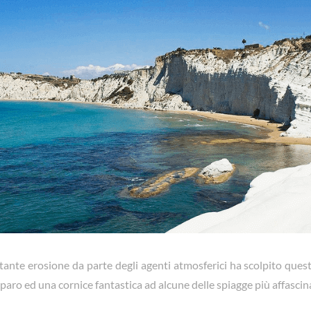
stante erosione da parte degli agenti atmosferici ha scolpito questa
iparo ed una cornice fantastica ad alcune delle spiagge più affascinan