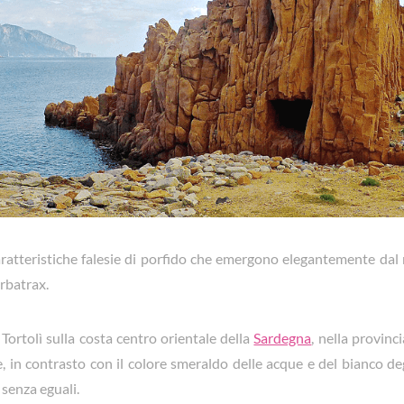
 caratteristiche falesie di porfido che emergono elegantemente dal
rbatrax.
 Tortolì sulla costa centro orientale della
Sardegna
, nella provinc
e, in contrasto con il colore smeraldo delle acque e del bianco degl
senza eguali.