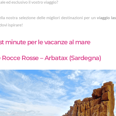
ale ed esclusivo il vostro viaggio?
lla nostra selezione delle migliori destinazioni per un
viaggio la
dovi ispirare!
ast minute per le vacanze al mare
le Rocce Rosse – Arbatax (Sardegna)