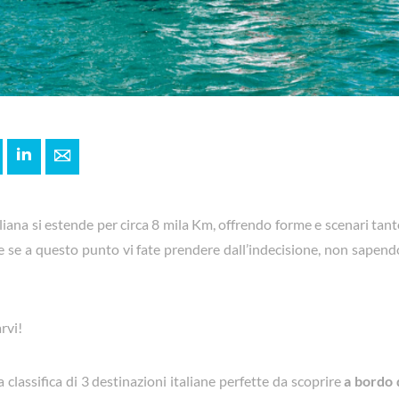
+
interest
LinkedIn
E-mail
aliana si estende per circa 8 mila Km, offrendo forme e scenari tant
 se a questo punto vi fate prendere dall’indecisione, non sapend
rvi!
classifica di 3 destinazioni italiane perfette da scoprire
a bordo 