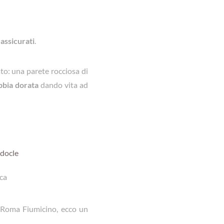
assicurati
.
ato: una parete rocciosa di
bbia dorata
dando vita ad
docle
cca
di Roma Fiumicino, ecco un