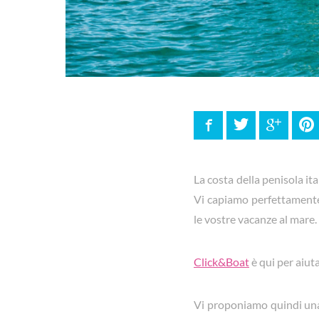
Facebook
Twitter
Google
P
La costa della penisola it
Vi capiamo perfettamente
le vostre vacanze al mare.
Click&Boat
è qui per aiuta
Vi proponiamo quindi una 