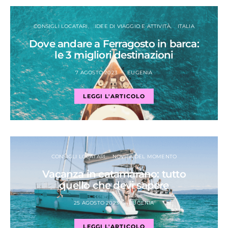
CONSIGLI LOCATARI
IDEE DI VIAGGIO E ATTIVITÀ
ITALIA
Dove andare a Ferragosto in barca:
le 3 migliori destinazioni
7 AGOSTO 2023
EUGENIA
LEGGI L'ARTICOLO
CONSIGLI LOCATARI
NOVITÀ DEL MOMENTO
Vacanza in catamarano: tutto
quello che devi sapere
25 AGOSTO 2023
EUGENIA
LEGGI L'ARTICOLO