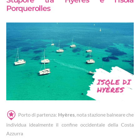
Porquerolles
Porto di partenza:
Hyères
, nota stazione balneare che
individua idealmente il confine occidentale della Costa
Azzurra