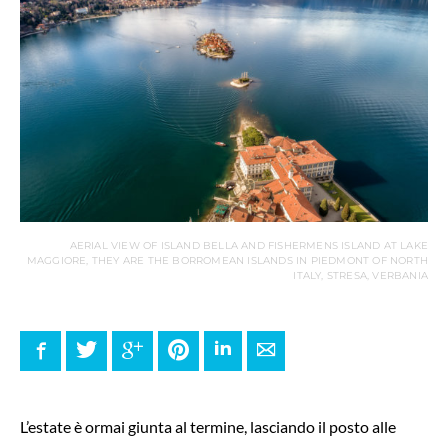
AERIAL VIEW OF ISLAND BELLA AND FISHERMENS ISLAND AT LAKE
MAGGIORE, THEY ARE THE BORROMEAN ISLANDS IN PIEDMONT OF NORTH
ITALY, STRESA, VERBANIA
Facebook
Twitter
Google+
Pinterest
LinkedIn
E-mail
L’estate è ormai giunta al termine, lasciando il posto alle