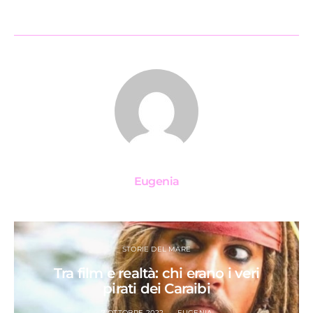
Eugenia
STORIE DEL MARE
Tra film e realtà: chi erano i veri
pirati dei Caraibi
7 OTTOBRE 2022
EUGENIA