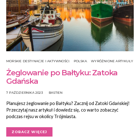
MORSKIE DESTYNACJE I AKTYWNOŚCI
POLSKA
WYRÓŻNIONE ARTYKUŁY
Żeglowanie po Bałtyku: Zatoka
Gdańska
7 PAŹDZIERNIKA 2023
BASTIEN
Planujesz żeglowanie po Bałtyku? Zacznij od Zatoki Gdańskiej!
Przeczytaj nasz artykuł i dowiedz się, co warto zobaczyć
podczas rejsu w okolicy Trójmiasta.
ZOBACZ WIĘCEJ