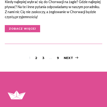
Kiedy najlepiej wybrać się do Chorwacji na żagle? Gdzie najlepiej
pływać? Na te i inne pytania odpowiadamy w naszym poradniku.
Z nami nic Cię nie zaskoczy, a żeglowanie w Chorwacji będzie
czystą przyjemnością!
ZOBACZ WIĘCEJ
Nawigacja
1
2
3
…
9
NEXT
po
wpisach