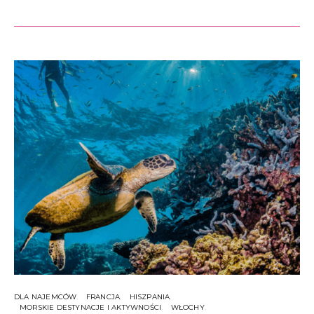
DLA NAJEMCÓW
FRANCJA
HISZPANIA
MORSKIE DESTYNACJE I AKTYWNOŚCI
WŁOCHY