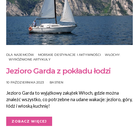
DLA NAJEMCÓW
MORSKIE DESTYNACJE I AKTYWNOŚCI
WŁOCHY
WYRÓŻNIONE ARTYKUŁY
Jezioro Garda z pokładu łodzi
10 PAŹDZIERNIKA 2023
BASTIEN
Jezioro Garda to wyjątkowy zakątek Włoch, gdzie można
znaleźć wszystko, co potrzebne na udane wakacje: jezioro, góry,
łódź i włoską kuchnię!
ZOBACZ WIĘCEJ