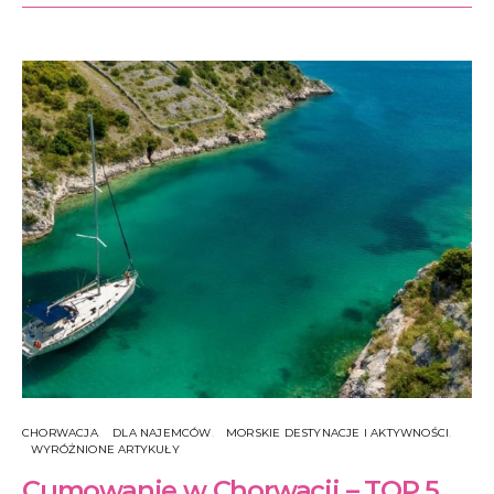
CHORWACJA
DLA NAJEMCÓW
MORSKIE DESTYNACJE I AKTYWNOŚCI
WYRÓŻNIONE ARTYKUŁY
Cumowanie w Chorwacji – TOP 5