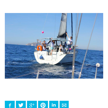
Facebook
Twitter
Google+
Pinterest
LinkedIn
E-mail