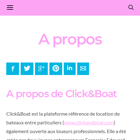
A propos
Facebook
Twitter
Google+
Pinterest
LinkedIn
E-mail
A propos de Click&Boat
Click&Boat est la plateforme référence de location de
bateaux entre particuliers (
www.clickandboat.com
)
également ouverte aux loueurs professionnels. Elle a été
créée par deux jeunes entrepreneurs Français : Edouard