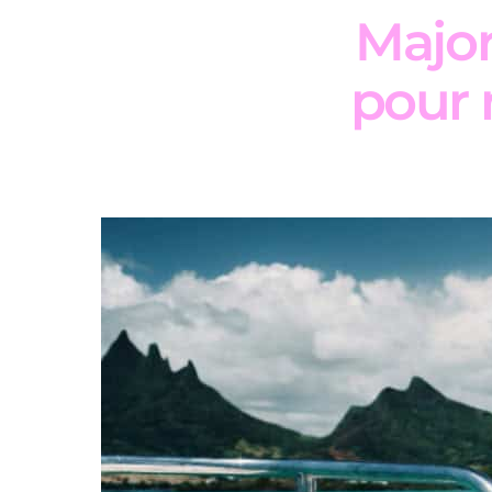
Majorq
pour 