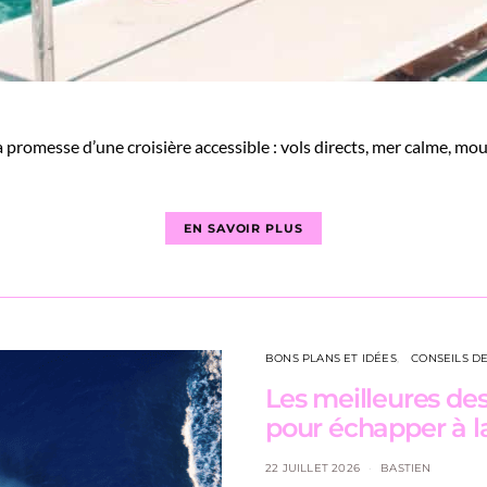
a promesse d’une croisière accessible : vols directs, mer calme, moui
EN SAVOIR PLUS
BONS PLANS ET IDÉES
CONSEILS D
Les meilleures de
pour échapper à l
22 JUILLET 2026
BASTIEN