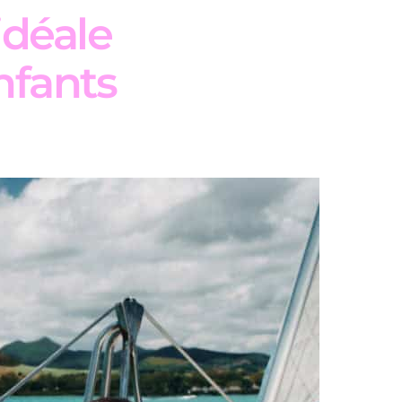
 idéale
nfants