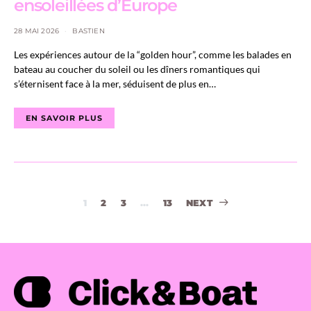
ensoleillées d’Europe
28 MAI 2026
BASTIEN
Les expériences autour de la “golden hour”, comme les balades en
bateau au coucher du soleil ou les dîners romantiques qui
s’éternisent face à la mer, séduisent de plus en…
EN SAVOIR PLUS
Navigation
1
2
3
…
13
NEXT
des
articles