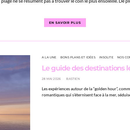
lage ne se résument pas à trouver le coin le plus ensoleillé. De pl
EN SAVOIR PLUS
A LA UNE
BONS PLANS ET IDÉES
INSOLITE
NOS CO
Le guide des destinations l
28 MAI 2026
BASTIEN
Les expériences autour de la “golden hour”, comme
romantiques qui s’éternisent face à la mer, sédui