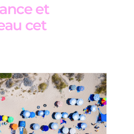
rance et
eau cet