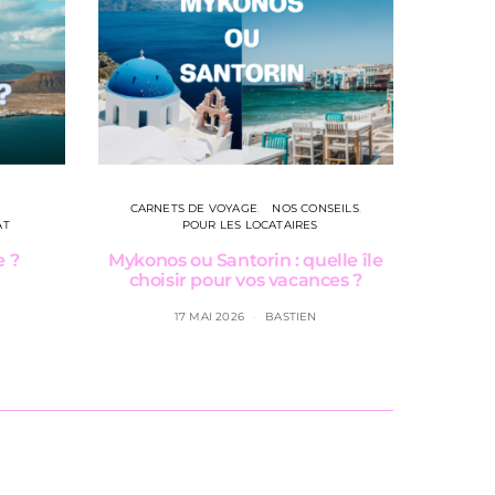
CARNETS DE VOYAGE
NOS CONSEILS
BONS PLA
AT
POUR LES LOCATAIRES
NOS 
e ?
Mykonos ou Santorin : quelle île
Corse 
choisir pour vos vacances ?
chois
17 MAI 2026
BASTIEN