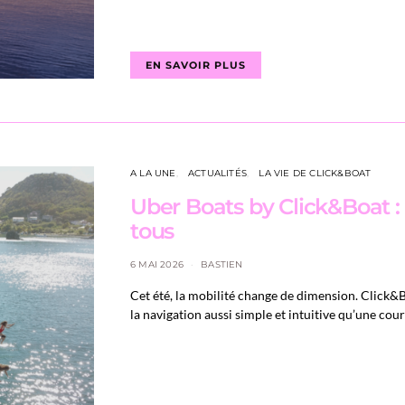
EN SAVOIR PLUS
A LA UNE
ACTUALITÉS
LA VIE DE CLICK&BOAT
Uber Boats by Click&Boat : 
tous
6 MAI 2026
BASTIEN
Cet été, la mobilité change de dimension. Click&B
la navigation aussi simple et intuitive qu’une co