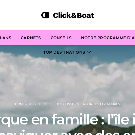
PLANS
CARNETS
CONSEILS
NOTRE PROGRAMME D’AF
TOP DESTINATIONS
BONS PLANS ET IDÉES
NOS CONSEILS
POUR LES LOCATAIRES
ue en famille : l’île