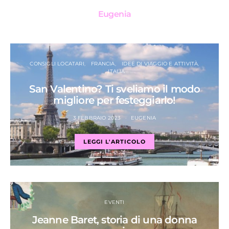
Eugenia
CONSIGLI LOCATARI
FRANCIA
IDEE DI VIAGGIO E ATTIVITÀ
ITALIA
San Valentino? Ti sveliamo il modo
migliore per festeggiarlo!
3 FEBBRAIO 2023
EUGENIA
LEGGI L'ARTICOLO
EVENTI
Jeanne Baret, storia di una donna