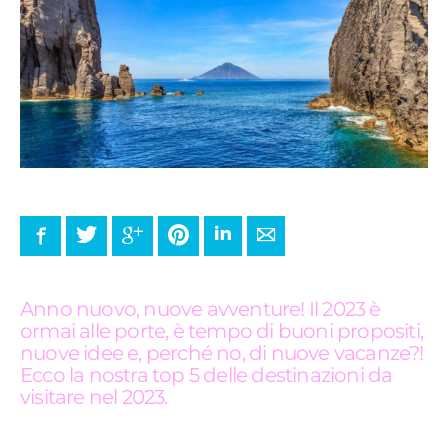
Facebook
Twitter
Google+
Pinterest
LinkedIn
E-mail
Anno nuovo, nuove avventure! Il 2023 è
ormai alle porte, è tempo di buoni propositi,
nuove idee e, perché no, di nuove vacanze?!
Ecco la nostra top 5 delle destinazioni da
visitare nel 2023.