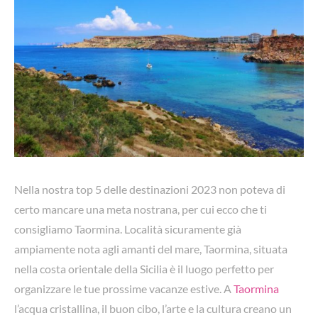
Nella nostra top 5 delle destinazioni 2023 non poteva di
certo mancare una meta nostrana, per cui ecco che ti
consigliamo Taormina. Località sicuramente già
ampiamente nota agli amanti del mare, Taormina, situata
nella costa orientale della Sicilia è il luogo perfetto per
organizzare le tue prossime vacanze estive. A
Taormina
l’acqua cristallina, il buon cibo, l’arte e la cultura creano un