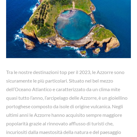
Tra le nostre destinazioni top per il 2023, le Azzorre sono
sicuramente le più particolari. Situato nel bel mezzo
dell’Oceano Atlantico e caratterizzato da un clima mite
quasi tutto l’anno, l’arcipelago delle Azzorre, è un gioiellino
portoghese composto da isole di origine vulcanica. Negli
ultimi anni le Azzorre hanno acquisito sempre maggiore
popolarità grazie al rinnovato afflusso di turisti che,
incuriositi dalla maestosità della natura e del paesaggio