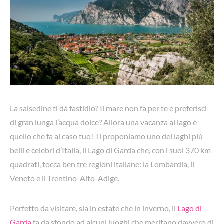
La salsedine ti dà fastidio? Il mare non fa per te e preferisci
di gran lunga l’acqua dolce? Allora una vacanza al lago è
quello che fa al caso tuo! Ti proponiamo uno dei laghi più
belli e celebri d’Italia, il Lago di Garda che, con i suoi 370 km
quadrati, tocca ben tre regioni italiane: la Lombardia, il
Veneto e il Trentino-Alto-Adige.
Perfetto da visitare, sia in estate che in inverno, il
Lago di
Garda
fa da sfondo ad alcuni luoghi che meritano davvero di