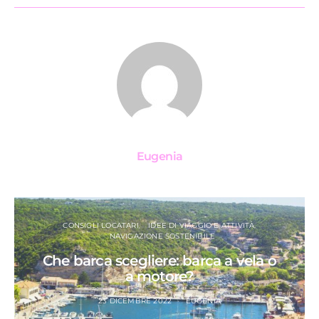
Eugenia
CONSIGLI LOCATARI
IDEE DI VIAGGIO E ATTIVITÀ
NAVIGAZIONE SOSTENIBILE
Che barca scegliere: barca a vela o
a motore?
23 DICEMBRE 2022
EUGENIA