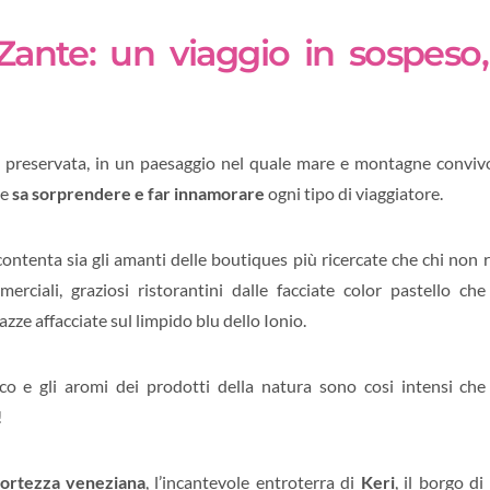
ante: un viaggio in sospeso,
re preservata, in un paesaggio nel quale mare e montagne convivo
he
sa sorprendere e far innamorare
ogni tipo di viaggiatore.
ontenta sia gli amanti delle boutiques più ricercate che chi non 
erciali, graziosi ristorantini dalle facciate color pastello che
zze affacciate sul limpido blu dello Ionio.
co e gli aromi dei prodotti della natura sono cosi intensi che 
!
fortezza veneziana
, l’incantevole entroterra di
Keri
, il borgo d