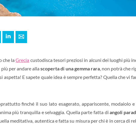
+
interest
LinkedIn
E-mail
o che la
Grecia
custodisca tesori preziosi in alcuni dei luoghi più in
 più per andare alla
scoperta di una gemma rara
, non potrà che 
 si aspetta! E sapete quale idea è sempre perfetta? Quella che vi f
oprattutto finché il suo lato esagerato, appariscente, modaiolo 
anima più tranquilla e selvaggia. Quella parte fatta di
angoli parad
ella meditativa, autentica e fatta su misura per chi è in cerca di re