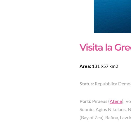
Visita la Gr
Area:
131 957 km2
Status:
Repubblica Democ
Porti:
Piraeus (
Atene
), V
Sounio, Agios Nikolaos, Na
(Bay of Zea), Rafina, Lavri