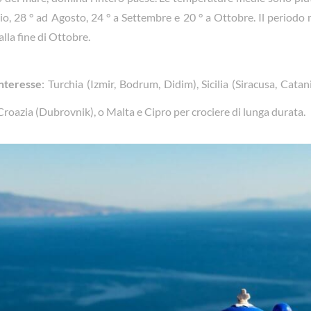
io, 28 ° ad Agosto, 24 ° a Settembre e 20 ° a Ottobre. Il periodo 
lla fine di Ottobre.
interesse
: Turchia (Izmir, Bodrum, Didim), Sicilia (Siracusa, Catani
Croazia (Dubrovnik), o Malta e Cipro per crociere di lunga durata.