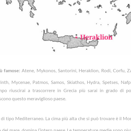
iù famose:
Atene, Mykonos, Santorini, Heraklion, Rodi, Corfu, Za
rinth, Mycenae, Patmos, Samos, Skiathos, Hydra, Spetses, Nafpl
po riuscirai a trascorrere in Grecia più sarai in grado di pot
iscono questo meraviglioso paese.
è di tipo Mediterraneo. La cima più alta che si può trovare è il M
llo del mare, domina l’intero paese. Le temperature medie sono piut