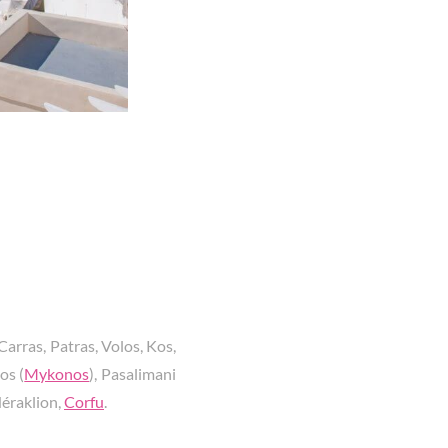
Carras, Patras, Volos, Kos,
os (
Mykonos
), Pasalimani
Héraklion,
Corfu
.