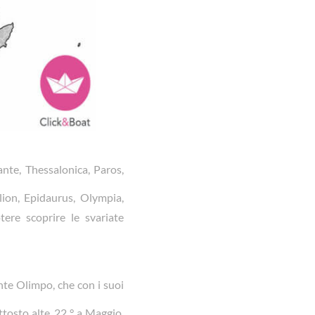
nte, Thessalonica, Paros,
ion, Epidaurus, Olympia,
ere scoprire le svariate
onte Olimpo, che con i suoi
tosto alte, 22 ° a Maggio,