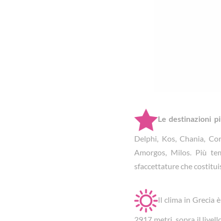
Le destinazioni p
Delphi, Kos, Chania, Co
Amorgos, Milos. Più tem
sfaccettature che costitu
Il clima in Grecia 
2917 metri, sopra il live