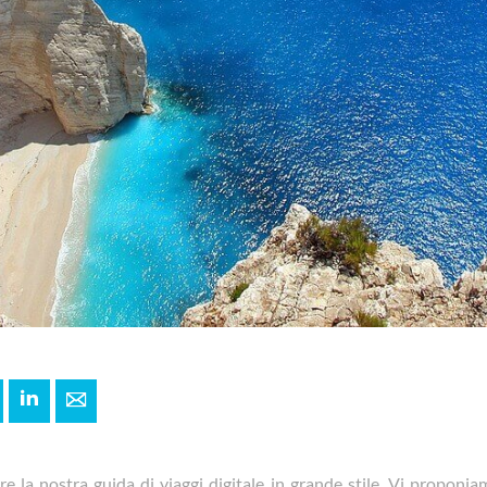
+
interest
LinkedIn
E-mail
e la nostra guida di viaggi digitale in grande stile. Vi proponi