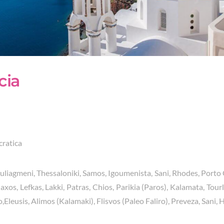
ecia
ratica
ouliagmeni, Thessaloniki, Samos, Igoumenista, Sani, Rhodes, Porto 
xos, Lefkas, Lakki, Patras, Chios, Parikia (Paros), Kalamata, Tourl
o,Eleusis, Alimos (Kalamaki), Flisvos (Paleo Faliro), Preveza, Sani, 