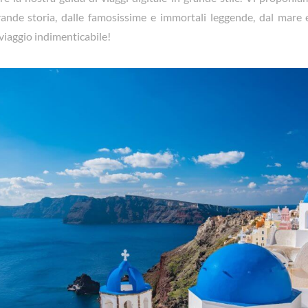
ande storia, dalle famosissime e immortali leggende, dal mare e
 viaggio indimenticabile!