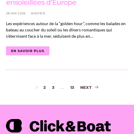
ensoleillées d’Europe
28 MAI 2026
BASTIEN
Les expériences autour de la “golden hour”, comme les balades en
bateau au coucher du soleil ou les dîners romantiques qui
s’éternisent face à la mer, séduisent de plus en…
EN SAVOIR PLUS
Navigation
1
2
3
…
13
NEXT
des
articles