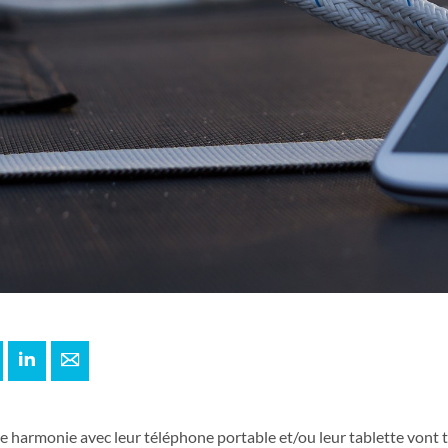
+
interest
LinkedIn
E-mail
te harmonie avec leur téléphone portable et/ou leur tablette vont 