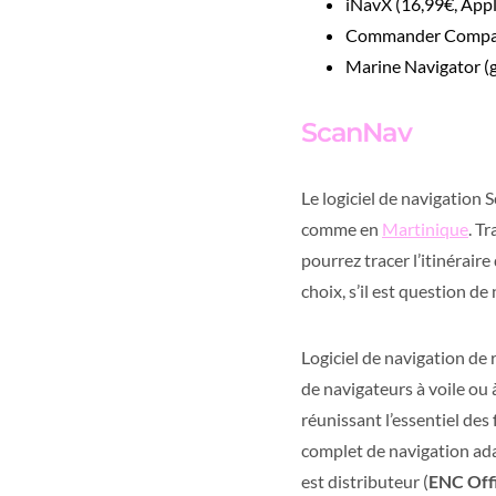
iNavX (16,99€, Appl
Commander Compass
Marine Navigator (g
ScanNav
Le logiciel de navigation
comme en
Martinique
. T
pourrez tracer l’itinérair
choix, s’il est question d
Logiciel de navigation d
de navigateurs à voile ou 
réunissant l’essentiel des
complet de navigation ada
est distributeur (
ENC Offi