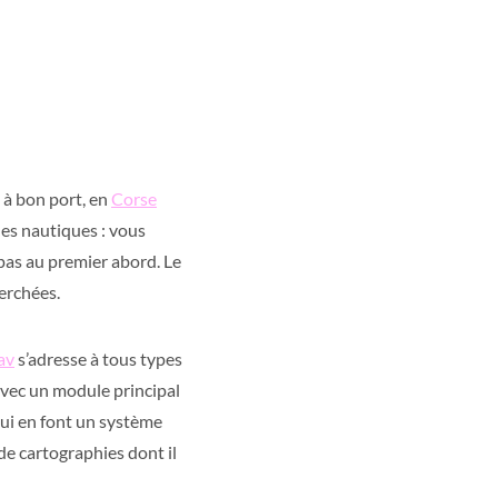
 à bon port, en
Corse
lles nautiques : vous
 pas au premier abord. Le
herchées.
av
s’adresse à tous types
 avec un module principal
qui en font un système
e cartographies dont il