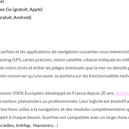
e)
 Go (gratuit, Apple)
ratuit, Android)
 ScanNav et les applications de navigation suivantes vous mèneront
racking GPS, cartes précises, vision satellite, vitesse indiquée en mi
e de votre choix et éviter les pièges éventuels que la mer ne dévoile
e n’en conserver qu’une seule, se portera sur les fonctionnalités rec
e renom 100% Européen développé en France depuis 20 ans,
ScanN
à moteur, plaisanciers ou professionnels. Leur logiciel est évolutif
 fonctions utiles à la navigation, et des modules complémentaires 
pté à chaque besoin. ScanNav est compatible avec un large choix d
cielles, SnMap, Navionics
…)