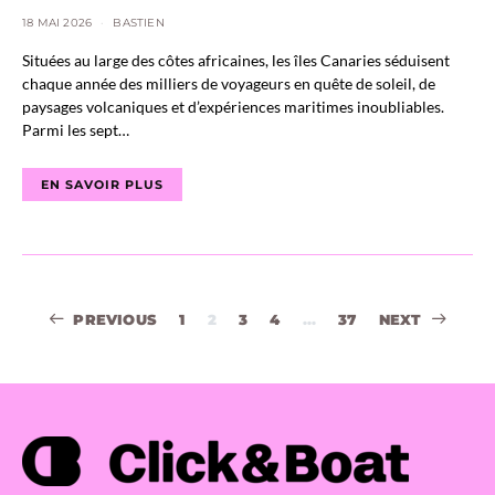
18 MAI 2026
BASTIEN
Situées au large des côtes africaines, les îles Canaries séduisent
chaque année des milliers de voyageurs en quête de soleil, de
paysages volcaniques et d’expériences maritimes inoubliables.
Parmi les sept…
EN SAVOIR PLUS
Navigation
PREVIOUS
1
2
3
4
…
37
NEXT
des
articles