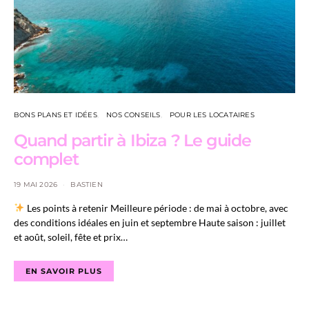
BONS PLANS ET IDÉES
NOS CONSEILS
POUR LES LOCATAIRES
Quand partir à Ibiza ? Le guide
complet
19 MAI 2026
BASTIEN
Les points à retenir Meilleure période : de mai à octobre, avec
des conditions idéales en juin et septembre Haute saison : juillet
et août, soleil, fête et prix…
EN SAVOIR PLUS