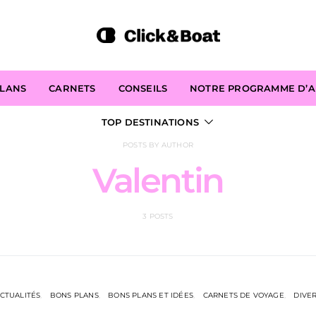
PLANS
CARNETS
CONSEILS
NOTRE PROGRAMME D’AF
TOP DESTINATIONS
POSTS BY AUTHOR
Valentin
3 POSTS
CTUALITÉS
BONS PLANS
BONS PLANS ET IDÉES
CARNETS DE VOYAGE
DIVE