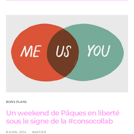
BONS PLANS
Un weekend de Pâques en liberté
sous le signe de la #consocollab
8 AVRIL 2014
BASTIEN