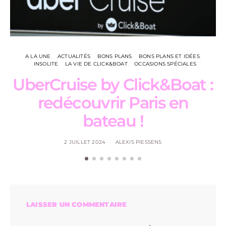
A LA UNE
ACTUALITÉS
BONS PLANS
BONS PLANS ET IDÉES
INSOLITE
LA VIE DE CLICK&BOAT
OCCASIONS SPÉCIALES
UberCruise by Click&Boat :
redécouvrir Paris en
bateau !
2 JUILLET 2024
ALEXIS PIESSENS
LAISSER UN COMMENTAIRE