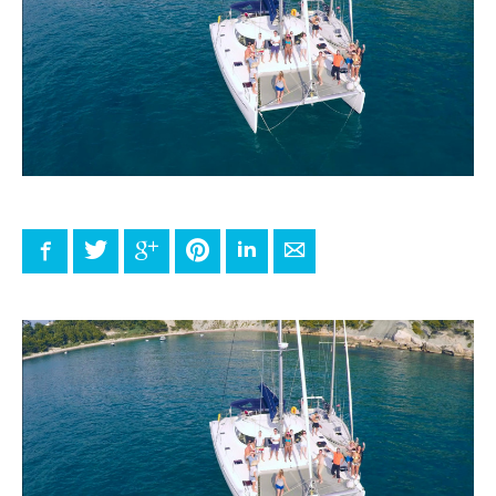
Facebook
Twitter
Google+
Pinterest
LinkedIn
E-mail