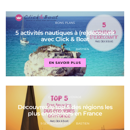
BONS PLANS
5 activités nautiques à (re)découvrir
avec Click & Boat
1 SEPTEMBRE 2015
BASTIEN
EN SAVOIR PLUS
CARNETS DE VOYAGE
Découvrez le top 5 des régions les
plus ensoleillées en France
9 SEPTEMBRE 2015
BASTIEN