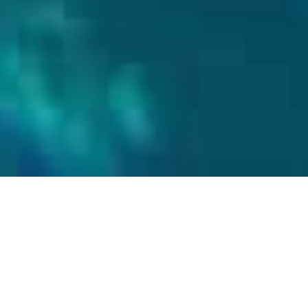
Facebook
Twitter
Google+
Pinterest
LinkedIn
E-mail
Les Caraïbes sont un vrai paradis pour l’exploration sous-
marine. Elles offrent des eaux chaudes et une faune marine