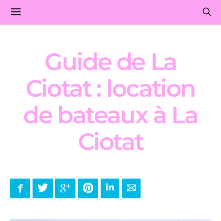
Guide de La
Ciotat : location
de bateaux à La
Ciotat
Facebook
Twitter
Google+
Pinterest
LinkedIn
E-mail