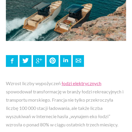
Facebook
Twitter
Google+
Pinterest
LinkedIn
E-mail
Wzrost liczby wypożyczeń
łodzi elektrycznych
spowodował transformację w branży łodzi rekreacyjnych i
transportu morskiego. Francja nie tylko przekroczyła
liczbę 100 000 stacji ładowania, ale także liczba
wyszukiwań w Internecie hasła „wynajem eko łodzi”
wzrosła o ponad 80% w ciągu ostatnich trzech miesięcy.