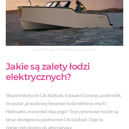
ELEKTRYCZNA MOTORÓWKA NA WODZIE
Jakie są zalety łodzi
elektrycznych?
Współzałożyciel Click&Boat, Edouard Gorioux, podkreślił,
że nastał „prawdziwy fenomen łodzi elektrycznych”.
Nietrudno zrozumieć dlaczego! Te przełomowe łodzie są
teraz dostępne na platformie Click&Boat. Daje to
żeglarzom dostęp do alternatywy.