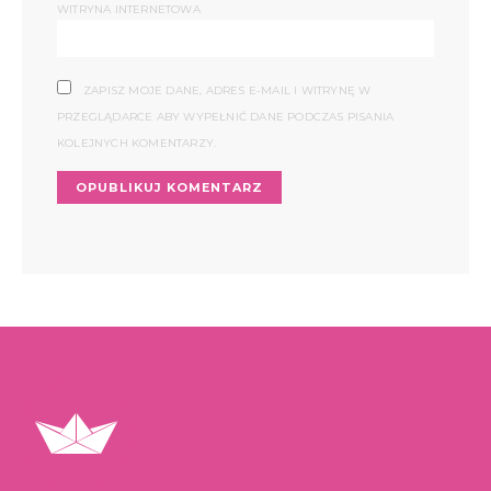
WITRYNA INTERNETOWA
ZAPISZ MOJE DANE, ADRES E-MAIL I WITRYNĘ W
PRZEGLĄDARCE ABY WYPEŁNIĆ DANE PODCZAS PISANIA
KOLEJNYCH KOMENTARZY.