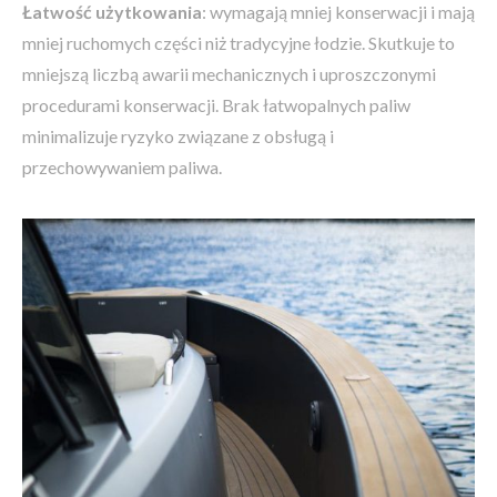
Łatwość użytkowania
: wymagają mniej konserwacji i mają
mniej ruchomych części niż tradycyjne łodzie. Skutkuje to
mniejszą liczbą awarii mechanicznych i uproszczonymi
procedurami konserwacji. Brak łatwopalnych paliw
minimalizuje ryzyko związane z obsługą i
przechowywaniem paliwa.