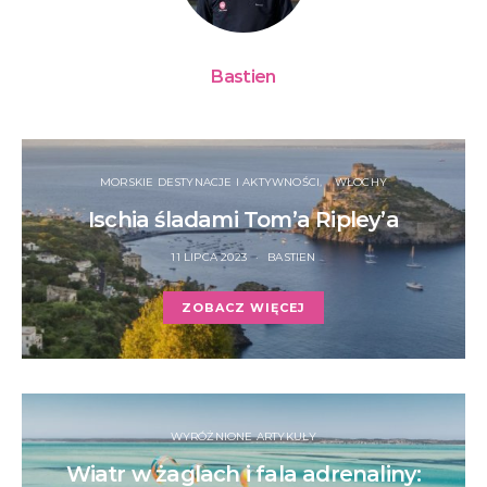
Bastien
MORSKIE DESTYNACJE I AKTYWNOŚCI
WŁOCHY
Ischia śladami Tom’a Ripley’a
11 LIPCA 2023
BASTIEN
ZOBACZ WIĘCEJ
WYRÓŻNIONE ARTYKUŁY
Wiatr w żaglach i fala adrenaliny: