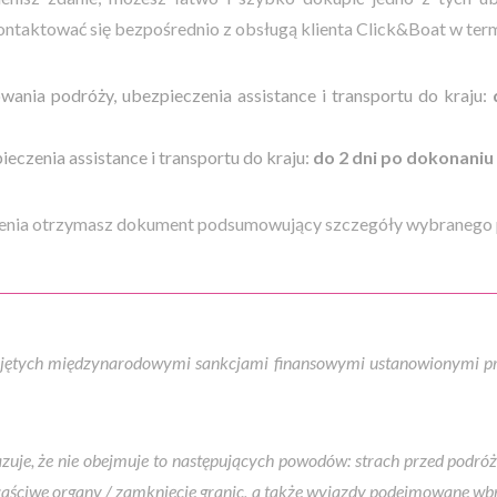
ontaktować się bezpośrednio z obsługą klienta Click&Boat w term
ania podróży, ubezpieczenia assistance i transportu do kraju:
d
czenia assistance i transportu do kraju:
do 2 dni po dokonaniu
enia otrzymasz dokument podsumowujący szczegóły wybranego 
jętych międzynarodowymi sankcjami finansowymi ustanowionymi prz
zuje, że nie obejmuje to następujących powodów: strach przed podró
łaściwe organy / zamknięcie granic, a także wyjazdy podejmowane wb