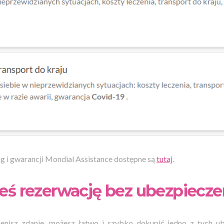
g i gwarancji Mondial Assistance dostępne są
tutaj
.
eś rezerwację bez ubezpiecze
ienisz zdanie, możesz łatwo i szybko dokupić jedno z tych 