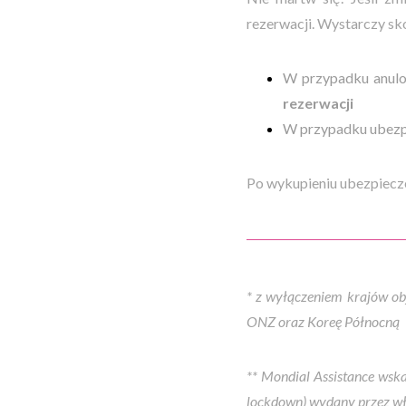
rezerwacji. Wystarczy sk
W przypadku anulow
rezerwacji
W przypadku ubezpie
Po wykupieniu ubezpiecz
* z wyłączeniem krajów ob
ONZ oraz Koreę Północną
** Mondial Assistance wska
l
ockdown
) wydany przez w