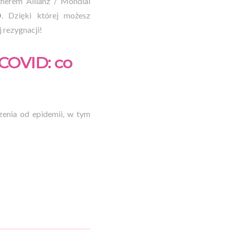
nerem Allianz / Mondial
D
. Dzięki której możesz
 rezygnacji!
 COVID: co
enia od epidemii, w tym