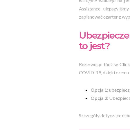
następne wakacje na po
Assistance ulepszyliśm
zaplanować czarter z wy
Ubezpieczen
to jest?
Rezerwując łódź w Clic
COVID-19, dzięki czemu 
Opcja 1
: ubezpiecz
Opcja 2
: Ubezpiecz
Szczegóły dotyczące usłu