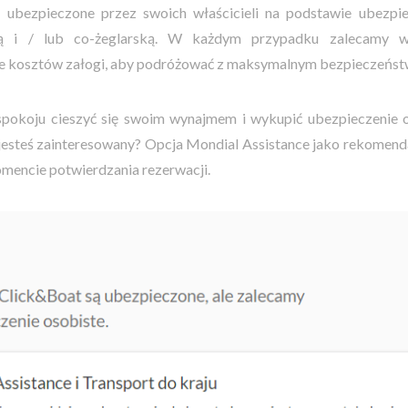
 ubezpieczone przez swoich właścicieli na podstawie ubezpi
ową i / lub co-żeglarską. W każdym przypadku zalecamy 
ie kosztów załogi, aby podróżować z maksymalnym bezpieczeńs
okoju cieszyć się swoim wynajmem i wykupić ubezpieczenie o
jesteś zainteresowany?
Opcja Mondial Assistance jako rekomendac
omencie potwierdzania rezerwacji.