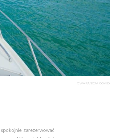
GWARANCJA COVID
 spokojnie zarezerwować