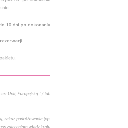
inie:
o 10 dni po dokonaniu
 rezerwacji
pakietu.
ez Unię Europejską i / lub
żą, zakaz podróżowania (np.
rew zaleceniom władz kraju