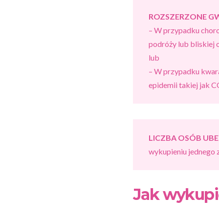
ROZSZERZONE G
– W przypadku chorob
podróży lub bliskiej
lub
– W przypadku kwara
epidemii takiej jak
LICZBA OSÓB UB
wykupieniu jednego 
Jak wykupi