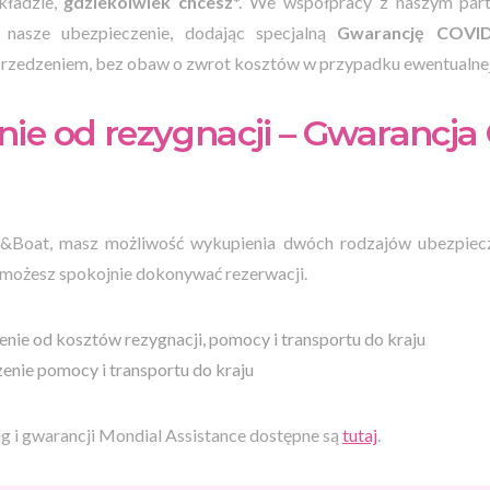
kładzie,
gdziekolwiek chcesz
*. We współpracy z naszym part
y nasze ubezpieczenie, dodając specjalną
Gwarancję COVI
przedzeniem, bez obaw o zwrot kosztów w przypadku ewentualnej
ie od rezygnacji – Gwarancja
k&Boat, masz możliwość wykupienia dwóch rodzajów ubezpiecz
możesz spokojnie dokonywać rezerwacji.
enie od kosztów rezygnacji, pomocy i transportu do kraju
enie pomocy i transportu do kraju
g i gwarancji Mondial Assistance dostępne są
tutaj
.