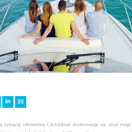
+
interest
LinkedIn
E-mail
 sytuację zdrowotną Click&Boat dostosowuje się, abyś mógł