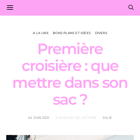
A LA UNE
BONS PLANS ET IDÉES
DIVERS
Première
croisière : que
mettre dans son
sac ?
24 JUIN 2021
4 MINUTES DE LECTURE
JULIE