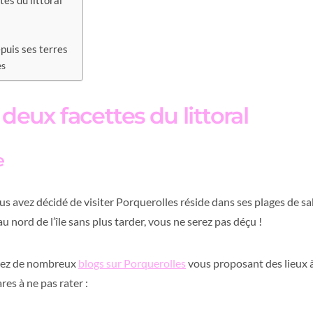
tes du littoral
puis ses terres
es
 deux facettes du littoral
e
us avez décidé de visiter Porquerolles réside dans ses plages de sa
 nord de l’île sans plus tarder, vous ne serez pas déçu !
erez de nombreux
blogs sur Porquerolles
vous proposant des lieux à
res à ne pas rater :