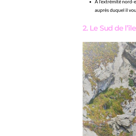
À l’extrémité nord-
auprès duquel il vou
2. Le Sud de l’île