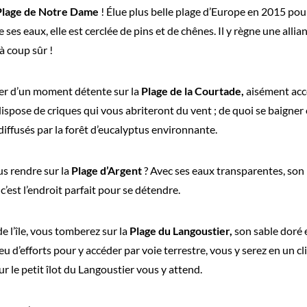
Plage de Notre Dame
! Élue plus belle plage d’Europe en 2015 pour
 ses eaux, elle est cerclée de pins et de chênes. Il y règne une alli
à coup sûr !
er d’un moment détente sur la
Plage de la Courtade,
aisément acce
ispose de criques qui vous abriteront du vent ; de quoi se baigner 
iffusés par la forêt d’eucalyptus environnante.
s rendre sur la
Plage d’Argent
? Avec ses eaux transparentes, son 
 c’est l’endroit parfait pour se détendre.
de l’île, vous tomberez sur la
Plage du Langoustier,
son sable doré 
peu d’efforts pour y accéder par voie terrestre, vous y serez en un c
r le petit îlot du Langoustier vous y attend.