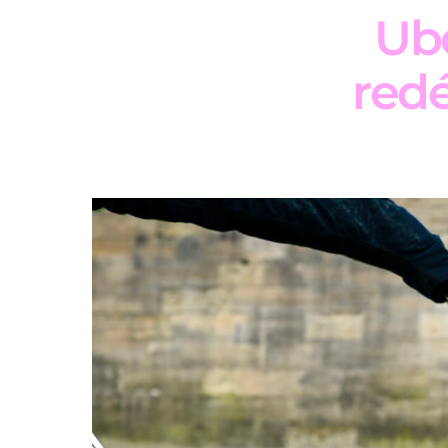
Ube
redé