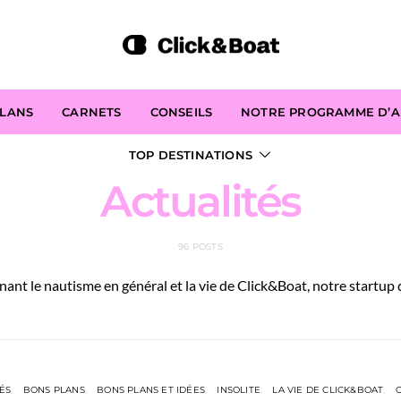
PLANS
CARNETS
CONSEILS
NOTRE PROGRAMME D’AF
TOP DESTINATIONS
Actualités
96 POSTS
nant le nautisme en général et la vie de Click&Boat, notre startup 
ÉS
BONS PLANS
BONS PLANS ET IDÉES
INSOLITE
LA VIE DE CLICK&BOAT