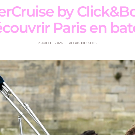
rCruise by Click&Bo
couvrir Paris en bat
2 JUILLET 2024
ALEXIS PIESSENS