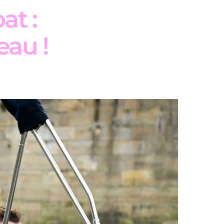
at :
eau !