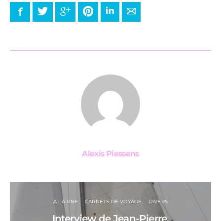
Facebook
Twitter
Google+
Pinterest
LinkedIn
E-mail
Alexis Piessens
A LA UNE
CARNETS DE VOYAGE
DIVERS
Interview de Jean-Pierre,