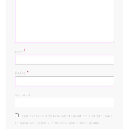
*
NOM
*
E-MAIL
SITE WEB
ENREGISTRER MON NOM, MON E-MAIL ET MON SITE DANS
LE NAVIGATEUR POUR MON PROCHAIN COMMENTAIRE.