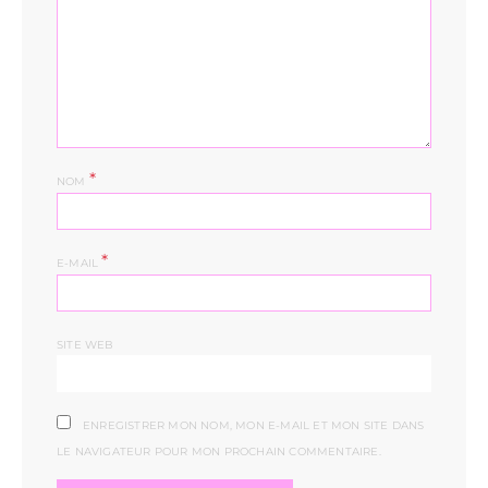
*
NOM
*
E-MAIL
SITE WEB
ENREGISTRER MON NOM, MON E-MAIL ET MON SITE DANS
LE NAVIGATEUR POUR MON PROCHAIN COMMENTAIRE.