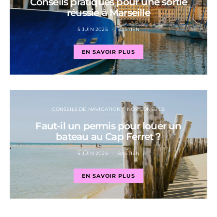
Conseils pratiques pour une sortie
réussie à Marseille
5 JUIN 2025
BASTIEN
EN SAVOIR PLUS
CONSEILS DE NAVIGATION
NOS CONSEILS
Faut-il un permis pour louer un
bateau au Cap Ferret ?
5 JUIN 2025
BASTIEN
EN SAVOIR PLUS