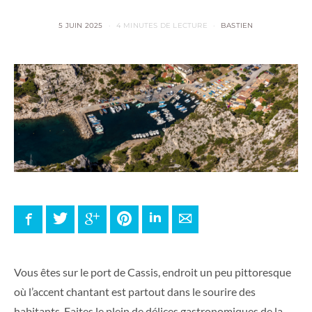
5 JUIN 2025
4 MINUTES DE LECTURE
BASTIEN
Facebook
Twitter
Google+
Pinterest
LinkedIn
E-mail
Vous êtes sur le port de Cassis, endroit un peu pittoresque
où l’accent chantant est partout dans le sourire des
habitants. Faites le plein de délices gastronomiques de la