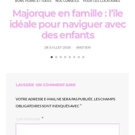
BONS PLANS ET IDÉES
NOS CONSEILS
POUR LES LOCATAIRES
Majorque en famille : l’île
L
idéale pour naviguer avec
des enfants
28 JUILLET 2026
BASTIEN
LAISSER UN COMMENTAIRE
VOTRE ADRESSE E-MAIL NE SERA PAS PUBLIÉE.
LES CHAMPS
*
OBLIGATOIRES SONT INDIQUÉS AVEC
COMMENTAIRE