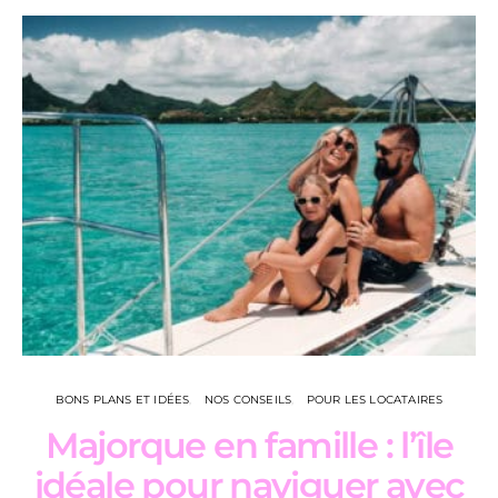
BONS PLANS ET IDÉES
NOS CONSEILS
POUR LES LOCATAIRES
Majorque en famille : l’île
L
idéale pour naviguer avec