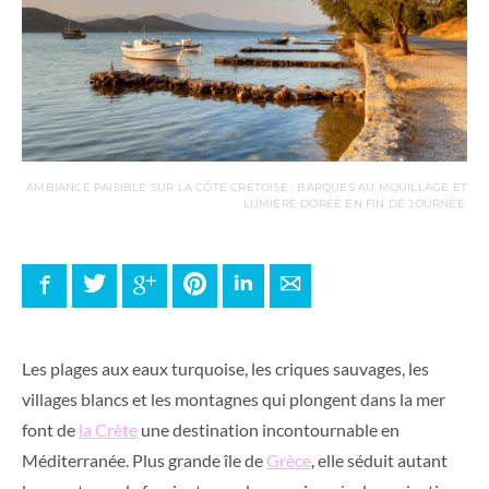
AMBIANCE PAISIBLE SUR LA CÔTE CRÉTOISE : BARQUES AU MOUILLAGE ET
LUMIÈRE DORÉE EN FIN DE JOURNÉE.
Facebook
Twitter
Google+
Pinterest
LinkedIn
E-mail
Les plages aux eaux turquoise, les criques sauvages, les
villages blancs et les montagnes qui plongent dans la mer
font de
la Crète
une destination incontournable en
Méditerranée. Plus grande île de
Grèce
, elle séduit autant