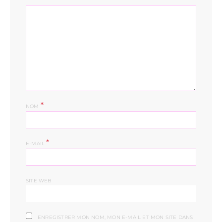
*
NOM
*
E-MAIL
SITE WEB
ENREGISTRER MON NOM, MON E-MAIL ET MON SITE DANS