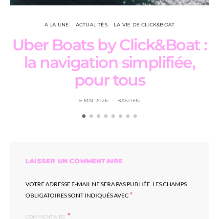
A LA UNE
ACTUALITÉS
LA VIE DE CLICK&BOAT
Uber Boats by Click&Boat :
L
la navigation simplifiée,
pour tous
6 MAI 2026
BASTIEN
LAISSER UN COMMENTAIRE
VOTRE ADRESSE E-MAIL NE SERA PAS PUBLIÉE.
LES CHAMPS
*
OBLIGATOIRES SONT INDIQUÉS AVEC
COMMENTAIRE