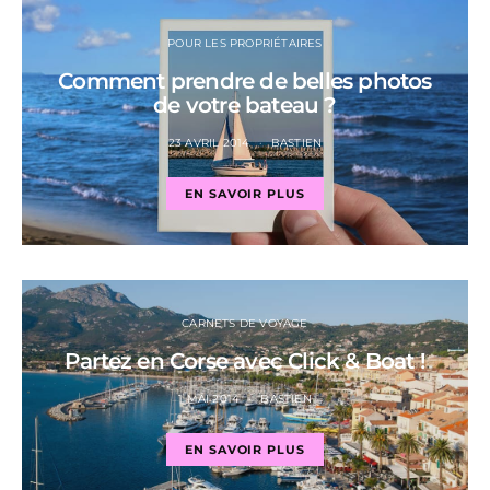
POUR LES PROPRIÉTAIRES
Comment prendre de belles photos
de votre bateau ?
23 AVRIL 2014
BASTIEN
EN SAVOIR PLUS
CARNETS DE VOYAGE
Partez en Corse avec Click & Boat !
1 MAI 2014
BASTIEN
EN SAVOIR PLUS