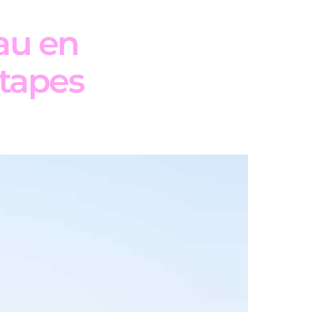
eau en
étapes