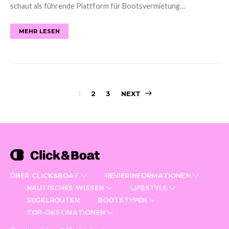
schaut als führende Plattform für Bootsvermietung…
MEHR LESEN
Posts
1
2
3
NEXT
navigation
ÜBER CLICK&BOAT
REVIERINFORMATIONEN
NAUTISCHES WISSEN
LIFESTYLE
SEGELROUTEN
BOOTSTYPEN
TOP-DESTINATIONEN