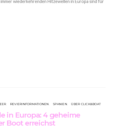
e immer wiederkehrenden Hitzewellen in Europa sind für
EER
REVIERINFORMATIONEN
SPANIEN
ÜBER CLICK&BOAT
de in Europa: 4 geheime
er Boot erreichst