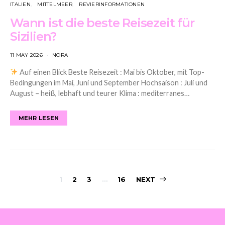
ITALIEN
MITTELMEER
REVIERINFORMATIONEN
Wann ist die beste Reisezeit für
Sizilien?
11 MAY 2026
NORA
Auf einen Blick Beste Reisezeit : Mai bis Oktober, mit Top-
Bedingungen im Mai, Juni und September Hochsaison : Juli und
August – heiß, lebhaft und teurer Klima : mediterranes…
MEHR LESEN
Posts
1
2
3
…
16
NEXT
navigation