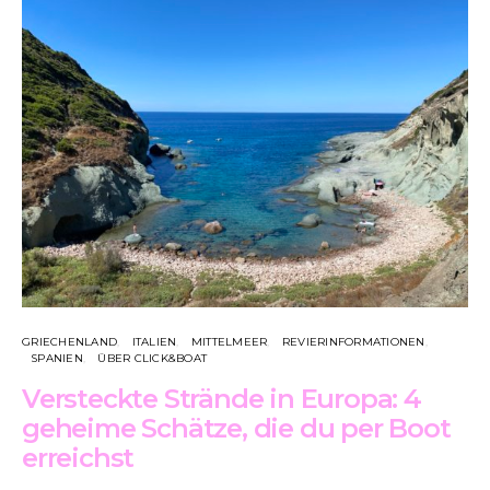
GRIECHENLAND
ITALIEN
MITTELMEER
REVIERINFORMATIONEN
SPANIEN
ÜBER CLICK&BOAT
Versteckte Strände in Europa: 4
geheime Schätze, die du per Boot
erreichst