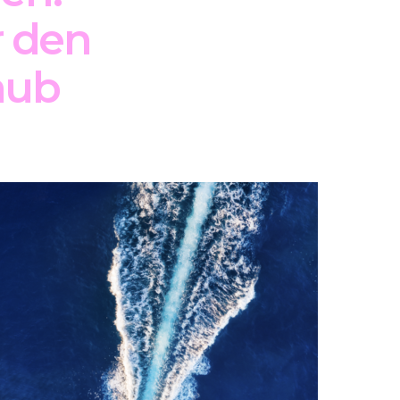
r den
aub