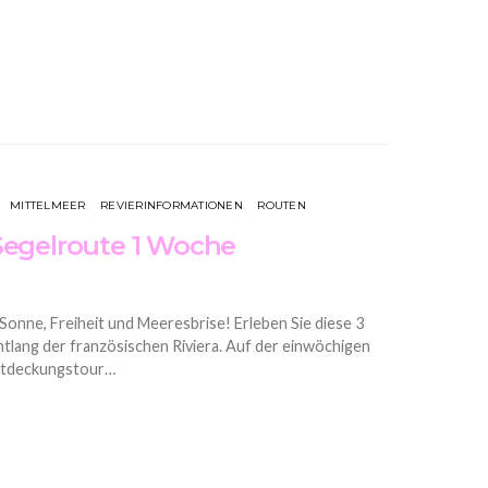
MITTELMEER
REVIERINFORMATIONEN
ROUTEN
Segelroute 1 Woche
 Sonne, Freiheit und Meeresbrise! Erleben Sie diese 3
tlang der französischen Riviera. Auf der einwöchigen
Entdeckungstour…