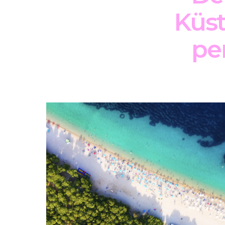
Küst
pe