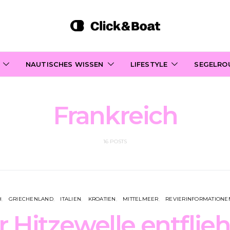
NAUTISCHES WISSEN
LIFESTYLE
SEGELRO
Frankreich
16 POSTS
H
GRIECHENLAND
ITALIEN
KROATIEN
MITTELMEER
REVIERINFORMATIONE
 Hitzewelle entflie