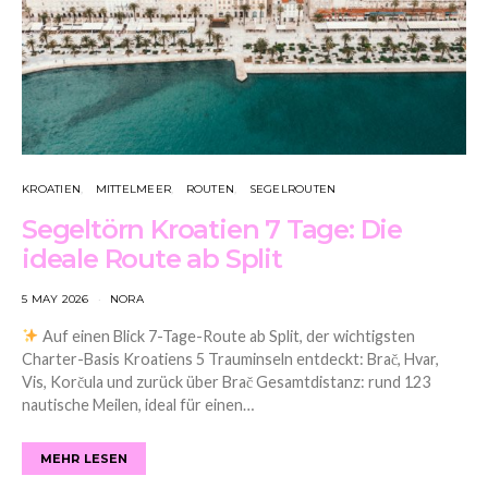
KROATIEN
MITTELMEER
ROUTEN
SEGELROUTEN
Segeltörn Kroatien 7 Tage: Die
ideale Route ab Split
5 MAY 2026
NORA
Auf einen Blick 7-Tage-Route ab Split, der wichtigsten
Charter-Basis Kroatiens 5 Trauminseln entdeckt: Brač, Hvar,
Vis, Korčula und zurück über Brač Gesamtdistanz: rund 123
nautische Meilen, ideal für einen…
MEHR LESEN