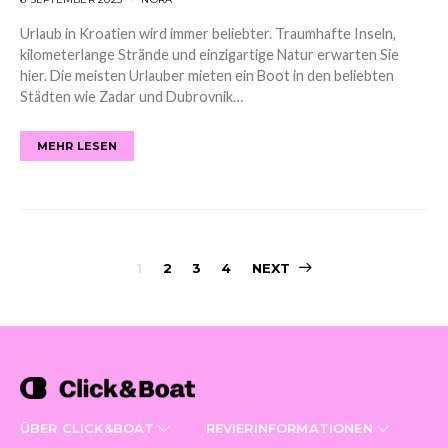
Urlaub in Kroatien wird immer beliebter. Traumhafte Inseln,
kilometerlange Strände und einzigartige Natur erwarten Sie
hier. Die meisten Urlauber mieten ein Boot in den beliebten
Städten wie Zadar und Dubrovnik…
MEHR LESEN
Posts
1
2
3
4
NEXT
navigation
ÜBER CLICK&BOAT
REVIERINFORMATIONEN