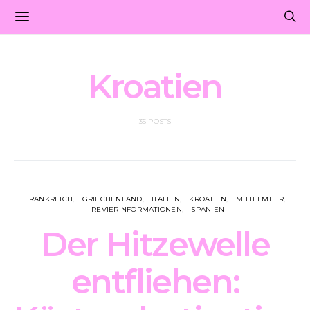
Kroatien
35 POSTS
FRANKREICH
GRIECHENLAND
ITALIEN
KROATIEN
MITTELMEER
REVIERINFORMATIONEN
SPANIEN
Der Hitzewelle
entfliehen: