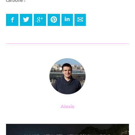
Facebook
Twitter
Google+
Pinterest
LinkedIn
E-mail
Alexis