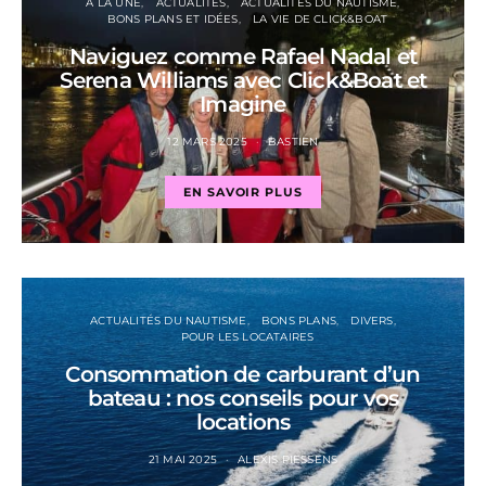
A LA UNE
ACTUALITÉS
ACTUALITÉS DU NAUTISME
BONS PLANS ET IDÉES
LA VIE DE CLICK&BOAT
Naviguez comme Rafael Nadal et
Serena Williams avec Click&Boat et
Imagine
12 MARS 2025
BASTIEN
EN SAVOIR PLUS
ACTUALITÉS DU NAUTISME
BONS PLANS
DIVERS
POUR LES LOCATAIRES
Consommation de carburant d’un
bateau : nos conseils pour vos
locations
21 MAI 2025
ALEXIS PIESSENS