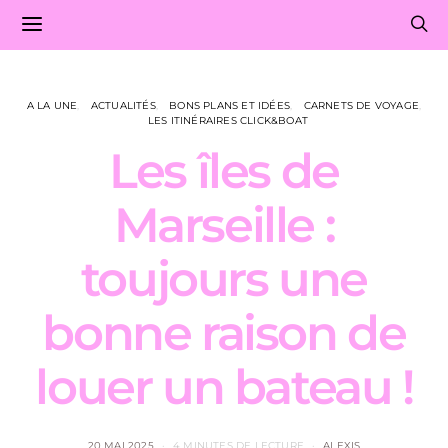
A LA UNE
ACTUALITÉS
BONS PLANS ET IDÉES
CARNETS DE VOYAGE
LES ITINÉRAIRES CLICK&BOAT
Les îles de
Marseille :
toujours une
bonne raison de
louer un bateau !
20 MAI 2025
4 MINUTES DE LECTURE
ALEXIS