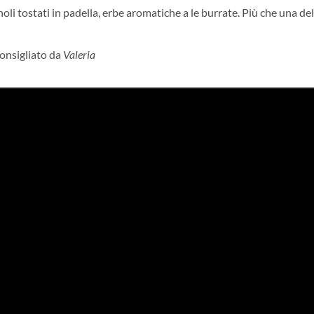
inoli tostati in padella, erbe aromatiche a le burrate. Più che una del
Consigliato da
Valeria