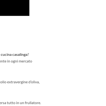
a
cucina casalinga
?
ente in ogni mercato
 olio extravergine d’oliva,
ersa tutto in un frullatore.