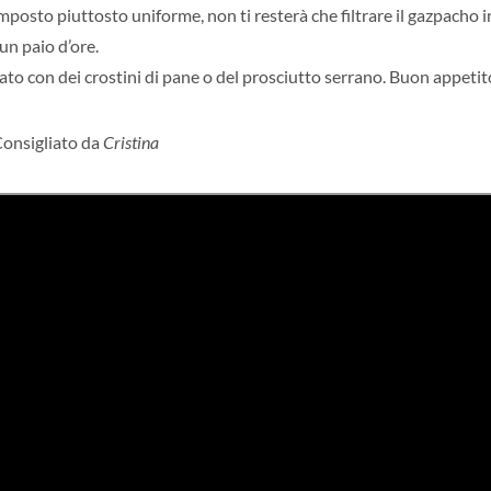
osto piuttosto uniforme, non ti resterà che filtrare il gazpacho in
 un paio d’ore.
to con dei crostini di pane o del prosciutto serrano. Buon appetit
onsigliato da
Cristina