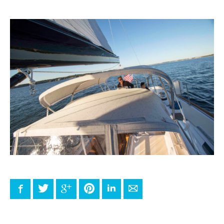
Facebook
Twitter
Google+
Pinterest
LinkedIn
E-mail