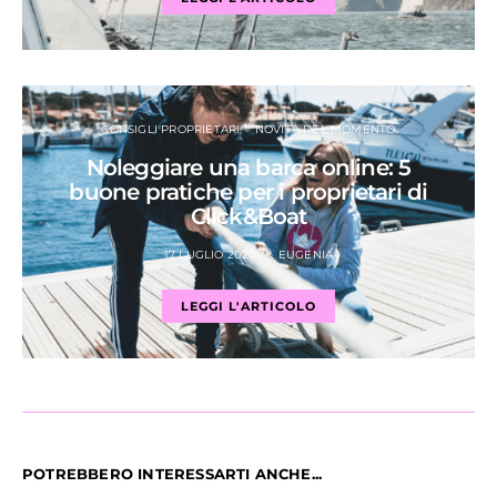
CONSIGLI PROPRIETARI
NOVITÀ DEL MOMENTO
Noleggiare una barca online: 5
buone pratiche per i proprietari di
Click&Boat
17 LUGLIO 2020
EUGENIA
LEGGI L'ARTICOLO
POTREBBERO INTERESSARTI ANCHE...