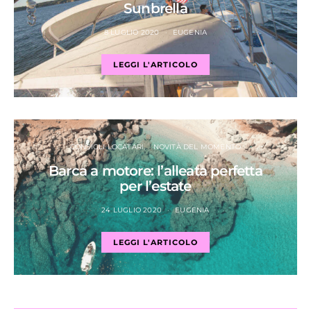
Sunbrella
8 LUGLIO 2020
EUGENIA
LEGGI L'ARTICOLO
CONSIGLI LOCATARI
NOVITÀ DEL MOMENTO
Barca a motore: l’alleata perfetta
per l’estate
24 LUGLIO 2020
EUGENIA
LEGGI L'ARTICOLO