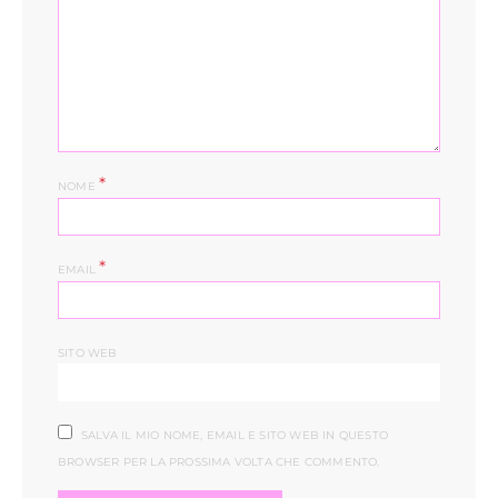
*
NOME
*
EMAIL
SITO WEB
SALVA IL MIO NOME, EMAIL E SITO WEB IN QUESTO
BROWSER PER LA PROSSIMA VOLTA CHE COMMENTO.