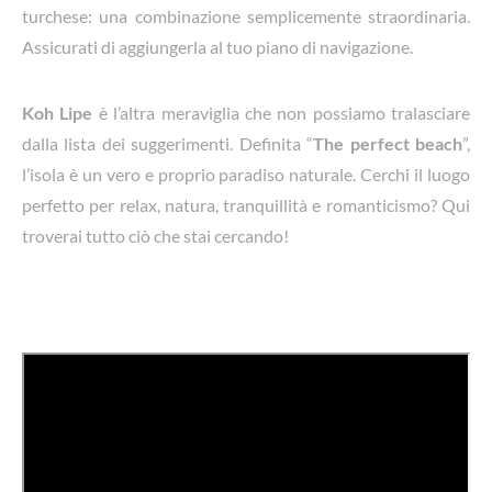
turchese: una combinazione semplicemente straordinaria.
Assicurati di aggiungerla al tuo piano di navigazione.
Koh Lipe
è l’altra meraviglia che non possiamo tralasciare
dalla lista dei suggerimenti. Definita “
The perfect beach
”,
l’isola è un vero e proprio paradiso naturale. Cerchi il luogo
perfetto per relax, natura, tranquillità e romanticismo? Qui
troverai tutto ciò che stai cercando!