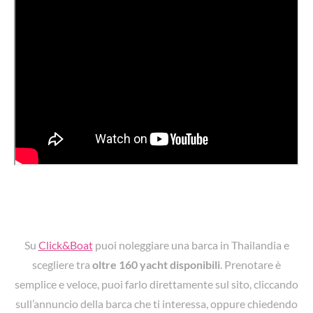
Su
Click&Boat
puoi noleggiare una barca in Thailandia e
scegliere tra
oltre 160 yacht disponibili
. Prenotare è
semplice e veloce, puoi farlo direttamente sul sito, cliccando
sull’annuncio della barca che ti interessa, oppure chiedendo