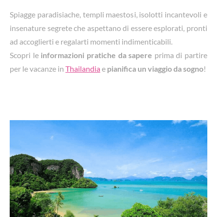
Spiagge paradisiache, templi maestosi, isolotti incantevoli e
insenature segrete che aspettano di essere esplorati, pronti
ad accoglierti e regalarti momenti indimenticabili.
Scopri le
informazioni pratiche da sapere
prima di partire
per le vacanze in
Thailandia
e
pianifica un viaggio da sogno
!