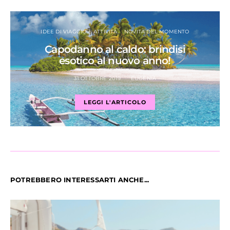
IDEE DI VIAGGIO E ATTIVITÀ
NOVITÀ DEL MOMENTO
Capodanno al caldo: brindisi
esotico al nuovo anno!
31 OTTOBRE 2019
EUGENIA
LEGGI L'ARTICOLO
POTREBBERO INTERESSARTI ANCHE...