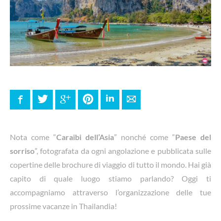
Facebook
Twitter
Google+
Pinterest
LinkedIn
E-mail
Nota come “
Caraibi dell’Asia
” nonché come “
Paese del
sorriso
”, fotografata da ogni angolazione e pubblicata sulle
copertine delle brochure di viaggio di tutto il mondo. Hai già
capito di quale luogo stiamo parlando? Oggi ti
accompagniamo attraverso l’organizzazione delle tue
prossime vacanze in Thailandia!