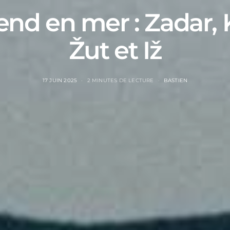
nd en mer : Zadar, K
Žut et Iž
17 JUIN 2025
2 MINUTES DE LECTURE
BASTIEN