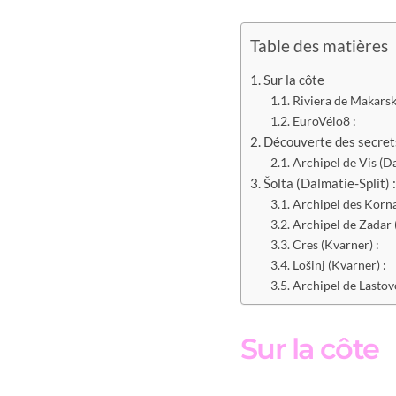
Table des matières
Sur la côte
Riviera de Makarsk
EuroVélo8 :
Découverte des secrets
Archipel de Vis (Da
Šolta (Dalmatie-Split) 
Archipel des Korna
Archipel de Zadar 
Cres (Kvarner) :
Lošinj (Kvarner) :
Archipel de Lastov
Sur la côte