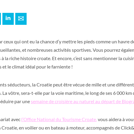
+
interest
LinkedIn
E-mail
ar ceux qui ont eu la chance d’y mettre les pieds comme un havre d
cueillantes, et nombreuses activités sportives. Vous pourrez égale
s à la riche histoire croate. Et encore, c’est sans mentionner la cuisi
 et le climat idéal pour le farniente !
ts séducteurs, la Croatie peut être vécue de mille et une différen
 La vôtre, sera-t-elle par la voie maritime, le long de ses 6 000 km
séduire par une
semaine de croisière au naturel au départ de Biog
nariat avec
l’Office National du Tourisme Croate
,
vous aidera à vous
la Croatie, en voilier ou en bateau à moteur, accompagnés de Click