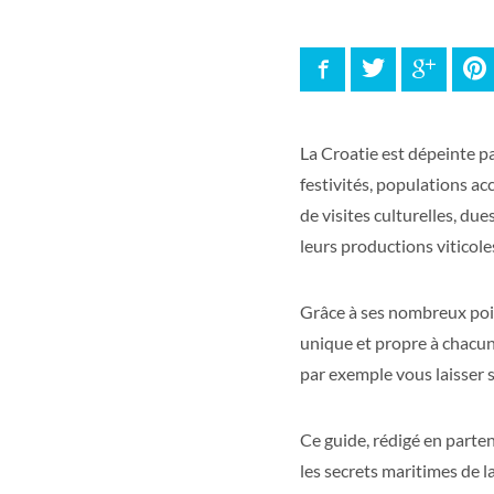
Facebook
Twitter
Google
P
La Croatie est dépeinte p
festivités, populations ac
de visites culturelles, due
leurs productions viticoles
Grâce à ses nombreux poin
unique et propre à chacun.
par exemple vous laisser 
Ce guide, rédigé en parte
les secrets maritimes de 