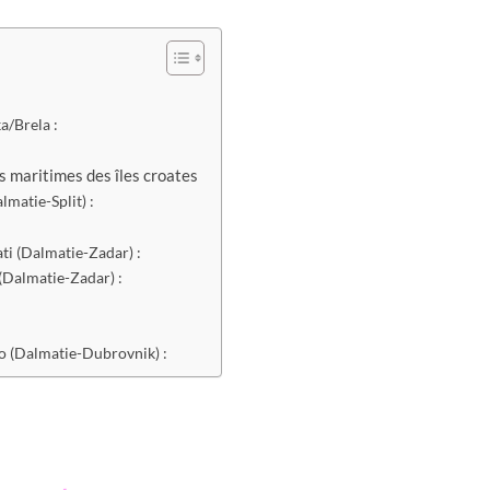
a/Brela :
 maritimes des îles croates
lmatie-Split) :
:
ti (Dalmatie-Zadar) :
(Dalmatie-Zadar) :
o (Dalmatie-Dubrovnik) :